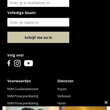
Volledige Naam:
Schrijf me nu in
Volg ons!
Voorwaarden
Diensten
NVM Cookiestatement
Kopen
NVM Privacyverklaring
Verkopen
NVM Privacyverklaring
Huren
Cl
Nieuwbouw