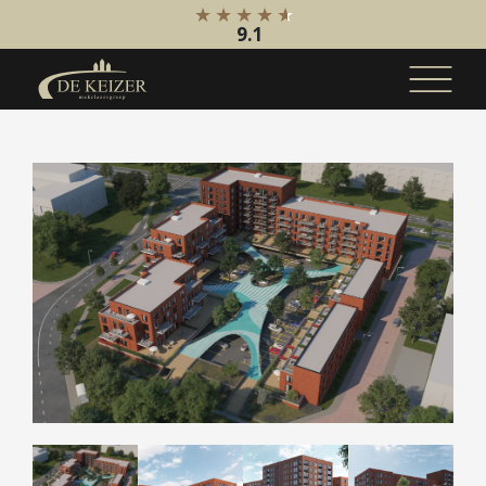
9.1
Koopaanbod
Bestaande bouw
Internationaal
Nieuwbouw
Bedrijfsaanbod
Huuraanbod
Bestaande bouw
Internationaal
Nieuwbouw
Bedrijfsaanbod