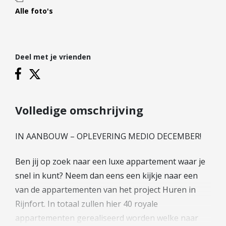
Hypotheek verhogen
Alle foto's
Starterslening
Financiële check
Banken
Deel met je vrienden
Duurzame hypotheek
Reviews
Volledige omschrijving
Contact
IN AANBOUW – OPLEVERING MEDIO DECEMBER!
Leer ons kennen
Over Ons
Ben jij op zoek naar een luxe appartement waar je
Ons Team
snel in kunt? Neem dan eens een kijkje naar een
Vacatures
van de appartementen van het project Huren in
FAQ
Rijnfort. In totaal zullen hier 40 royale
Blog
appartementen gerealiseerd worden welke naar