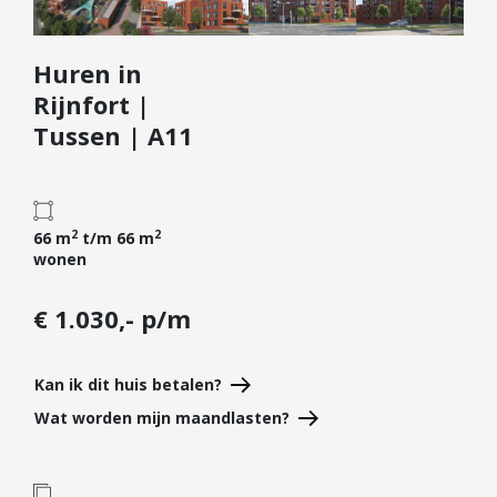
Diensten
Huren in
Kopen
Rijnfort |
Verkopen
Tussen | A11
Huren
Verhuren
Taxeren
2
2
66 m
t/m 66 m
Verzekeren
wonen
Nieuwbouw
€ 1.030,- p/m
Projectontwikkelaars
Particulieren
Kan ik dit huis betalen?
Hypotheken
Wat worden mijn maandlasten?
Hypotheekadvies
Hypotheek oversluiten