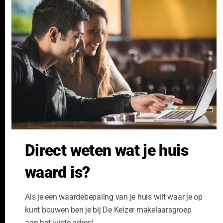
Verhuren
th
NVM Voorwaarden Consument
Taxeren
m
NVM Voorwaarden
Hypotheek
Professionele Opdrachtgevers
Verzekeren
Links
GeldXpert
Ibiza Real Estate BDK
NieuwWonenUtrecht
Zuijdplas | De Keizer
Bedrijfsmakelaars
Direct weten wat je huis
Kennisbank
waard is?
Als je een waardebepaling van je huis wilt waar je op
kunt bouwen ben je bij De Keizer makelaarsgroep
aan het juiste adres!