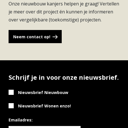
uitstraling te geven, als een icoon van de wijk. Met
Onze nieuwbouw kanjers helpen je graag! Vertellen
7 bouwlagen en een hoogte van bijna 25 meter is
je meer over dit project én kunnen je informeren
gebouw Schild opvallend aanwezig op deze plaats,
over vergelijkbare (toekomstige) projecten.
maar in een perfect evenwicht met de omgeving
door de aanpalende bouwblokken van 5 of 3
Neem contact op!
bouwlagen aan de Plettenburgerbaan en
Perkinsbaan.
Schrijf je in voor onze nieuwsbrief.
Nieuwsbrief Nieuwbouw
Nieuwsbrief Wonen enzo!
Emailadres: