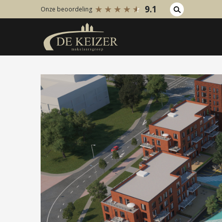
9.1
Onze beoordeling
Koopaanbod
Huuraanb
Bestaande bouw
Bestaan
Internationaal
Internati
Nieuwbouw
Nieuwbo
Bedrijfsaanbod
Bedrijfs