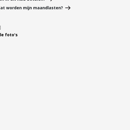
Leer ons kennen
at worden mijn maandlasten?
Over Ons
Ons Team
Vacatures
le foto's
FAQ
Blog