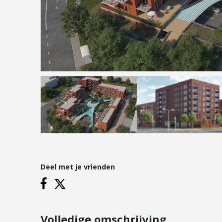
Hypotheken
Reviews
Hypotheekadvies
Hypotheek oversluiten
Hypotheek verhogen
Starterslening
Financiële check
Banken
Duurzame hypotheek
Deel met je vrienden
Vestigingen
Inloggen
Vestiging Nieuwegein
Vestiging Houten
Volledige omschrijving