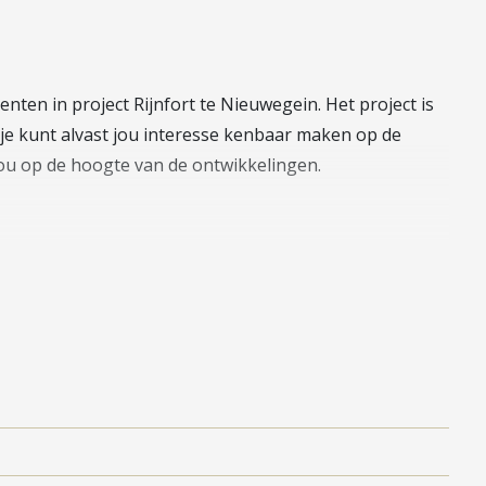
ten in project Rijnfort te Nieuwegein. Het project is
je kunt alvast jou interesse kenbaar maken op de
jou op de hoogte van de ontwikkelingen.
deze varieren van 65 m² tot 91 m². Alle appartementen
ing en een balkon, loggia of tuin. De appartementen
 luxe keuken met inbouwapparatuur.
jnhuizen in Nieuwegein met haar rijke historie en
Jutphaas geweest of bij kasteel Rijnhuizen? De afgelopen