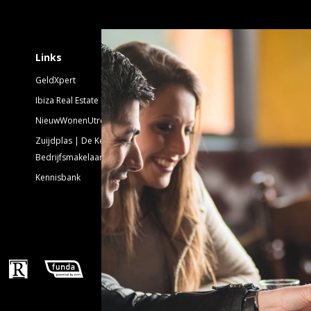
Schrijf je in voor 
Links
GeldXpert
Nieuwsbrief Nieuwbouw
Ibiza Real Estate BDK
NieuwWonenUtrecht
Emailadres:
Zuijdplas | De Keizer
Bedrijfsmakelaars
Kennisbank
Volg ons!