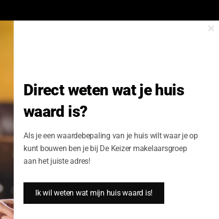
Cl
onze nieuwsbrief.
th
m
Nieuwsbrief Wonen enzo!
Direct weten wat je huis
Volledige Naam:
waard is?
Schrijf me nu in
Als je een waardebepaling van je huis wilt waar je op
kunt bouwen ben je bij De Keizer makelaarsgroep
aan het juiste adres!
Ik wil weten wat mijn huis waard is!