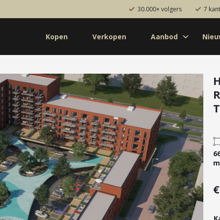
30.000+ volgers
7 kan
Kopen
Verkopen
Aanbod
Nie
Koop
Huur
Pro
od
Diensten
H
R
de bouw
Kopen
T
onaal
Verkopen
uw
Huren
aanbod
Verhuren
6
Taxeren
m
Verzekeren
€
K