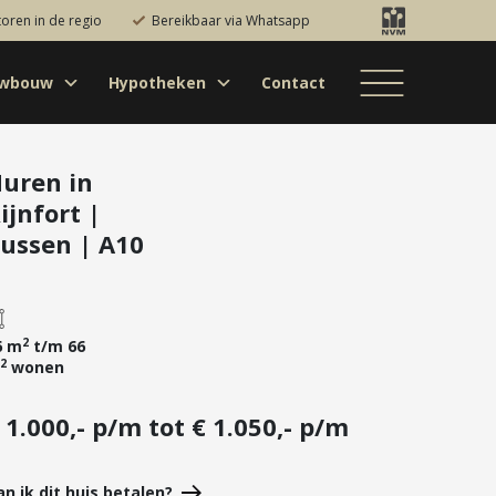
toren in de regio
Bereikbaar via Whatsapp
uwbouw
Hypotheken
Contact
Bestaande bouw
Particulieren
Hypotheekadvies
Bestaande bouw
Internationaal
jectontwikkelaars
Hypotheek
Nieuwbouw
Internationaal
Nieuwbouw
oversluiten
uren in
ijnfort |
Bedrijfsaanbod
Nieuwbouw
Hypotheek
Projectontwikkelaars
verhogen
ussen | A10
Bedrijfsaanbod
Particulieren
Starterslening
Financiële check
2
6 m
t/m 66
Duurzame
2
wonen
hypotheek
Banken
 1.000,- p/m tot € 1.050,- p/m
an ik dit huis betalen?