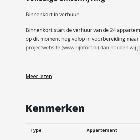
Vestiging Vleuten-De Meern en
Leidsche Rijn
Binnenkort in verhuur!
Vestiging Utrecht
Binnenkort start de verhuur van de 24 appartemen
Vestiging Vianen
op dit moment nog volop in voorbereiding maar 
Vestiging Maarssen
projectwebsite (www.rijnfort.nl) dan houden wij 
—
Meer lezen
Rijnfort | Schild.
In totaal komen er 24 appartementen in verhuur 
zijn voorzien van een eigen parkeerplaats, berg
Kenmerken
zijn voorzien van sanitair en tegelwerk en een
Locatie.
Laat je verassen door het herontdekte gebied Ri
Type
Appartement
mooie hotspots! Ben je bijvoorbeeld al bij Fort 