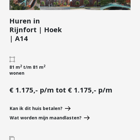
Diensten
Huren in
Kopen
Rijnfort | Hoek
Verkopen
| A14
Huren
Verhuren
Taxeren
2
2
81 m
t/m 81 m
Verzekeren
wonen
Nieuwbouw
€ 1.175,- p/m tot € 1.175,- p/m
Projectontwikkelaars
Particulieren
Kan ik dit huis betalen?
Hypotheken
Wat worden mijn maandlasten?
Hypotheekadvies
Hypotheek oversluiten