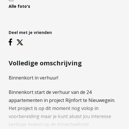
Hypotheek verhogen
Alle foto's
Starterslening
Financiële check
Banken
Deel met je vrienden
Duurzame hypotheek
Reviews
Volledige omschrijving
Contact
Binnenkort in verhuur!
Leer ons kennen
Over Ons
Binnenkort start de verhuur van de 24
Ons Team
appartementen in project Rijnfort te Nieuwegein.
Vacatures
Het project is op dit moment nog volop in
FAQ
voorbereiding maar je kunt alvast jou interesse
Blog
kenbaar maken op de projectwebsite