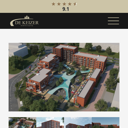
9.1
Koopaanbod
Bestaande bouw
Internationaal
Nieuwbouw
Bedrijfsaanbod
Huuraanbod
Bestaande bouw
Internationaal
Nieuwbouw
Bedrijfsaanbod