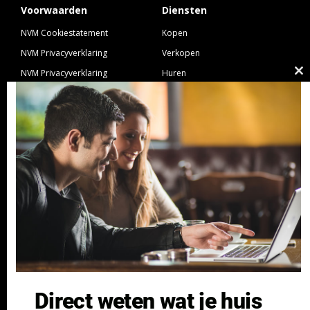
Voorwaarden
Diensten
NVM Cookiestatement
Kopen
NVM Privacyverklaring
Verkopen
NVM Privacyverklaring
Huren
Cl
Nieuwbouw
Verhuren
th
NVM Voorwaarden Consument
Taxeren
m
NVM Voorwaarden
Hypotheek
Professionele Opdrachtgevers
Verzekeren
Links
GeldXpert
Ibiza Real Estate BDK
NieuwWonenUtrecht
Zuijdplas | De Keizer
Bedrijfsmakelaars
Direct weten wat je huis