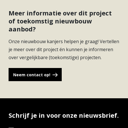
Rijnfort is een project met appartementen en
Meer informatie over dit project
eengezinswoningen aan de entree van Rijnhuizen,
of toekomstig nieuwbouw
een wijk in ontwikkeling van werken naar wonen
aanbod?
(en werken). Door de transformatie die de wijk
ondergaat, komen de pareltjes uit deze buurt weer
Onze nieuwbouw kanjers helpen je graag! Vertellen
boven water. Denk aan het Fort Jutphaas dat
je meer over dit project én kunnen je informeren
vroeger onderdeel was van de Rijnforten en waar
over vergelijkbare (toekomstige) projecten.
er nog maar een aantal van bestaan, Kasteel
Rijnhuizen en het park dat rondom het Fort ligt.
Neem contact op!
Een historisch stukje Nieuwegein waar mooie
nieuwe dingen te wachten staan. Het project
Rijnfort is daar onderdeel van!
Schrijf je in voor onze nieuwsbrief.