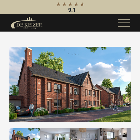
9.1
Koopaanbod
Bestaande bouw
Internationaal
Nieuwbouw
Bedrijfsaanbod
Huuraanbod
Bestaande bouw
Internationaal
Nieuwbouw
Bedrijfsaanbod