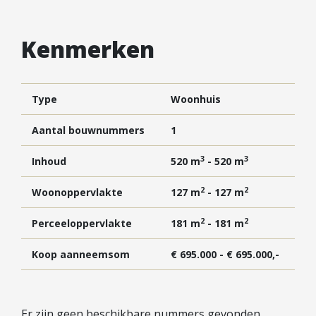
Vestigingen
Vestiging Nieuwegein
Kenmerken
Vestiging Houten
Vestiging Vleuten-De Meern en Leidsche Rijn
Vestiging Utrecht
Type
Woonhuis
Vestiging Vianen
Aantal bouwnummers
1
Vestiging Maarssen
3
3
Inhoud
520 m
- 520 m
Inloggen MOVE
2
2
Woonoppervlakte
127 m
- 127 m
2
2
Perceeloppervlakte
181 m
- 181 m
Koop aanneemsom
€ 695.000 - € 695.000,-
Er zijn geen beschikbare nummers gevonden