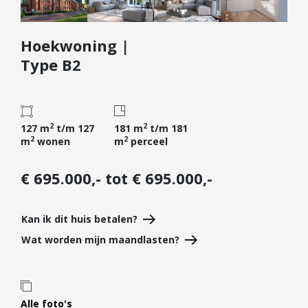
Diensten
Hoekwoning |
Kopen
Type B2
Verkopen
Huren
Verhuren
2
2
127 m
t/m 127
181 m
t/m 181
Taxeren
2
2
m
wonen
m
perceel
Verzekeren
€ 695.000,- tot € 695.000,-
Nieuwbouw
Projectontwikkelaars
Kan ik dit huis betalen?
Particulieren
Wat worden mijn maandlasten?
Hypotheken
Hypotheekadvies
Hypotheek oversluiten
Alle foto's