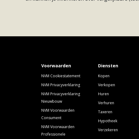
vlak bij huis te vinden. In Rijnvliet kun je gewe
cappuccino genieten in de Metaal Kathedraal. Je 
omgeving die bij jou past. Dat is leven in vrijheid.
Voorwaarden
Diensten
NVM Cookiestatement
Kopen
NVM Privacyverklaring
Verkopen
NVM Privacyverklaring
Huren
Nieuwbouw
Verhuren
NVM Voorwaarden
Taxeren
Consument
Hypotheek
NVM Voorwaarden
Verzekeren
Professionele