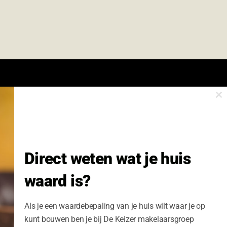
Cl
onze nieuwsbrief.
th
m
Nieuwsbrief Wonen enzo!
Direct weten wat je huis
Volledige Naam:
waard is?
Schrijf me nu in
Als je een waardebepaling van je huis wilt waar je op
kunt bouwen ben je bij De Keizer makelaarsgroep