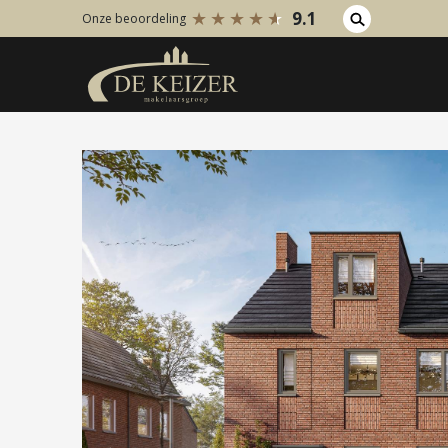
9.1
Onze beoordeling
Koopaanbod
Huuraanb
Bestaande bouw
Bestaan
Internationaal
Internati
Nieuwbouw
Nieuwbo
Bedrijfsaanbod
Bedrijfs