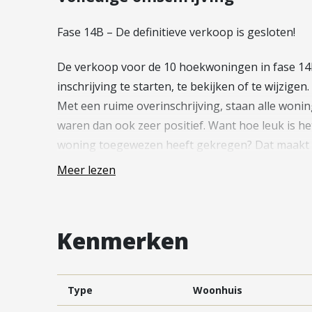
Vestiging Vleuten-De Meern en
Leidsche Rijn
Fase 14B – De definitieve verkoop is gesloten!
Vestiging Utrecht
De verkoop voor de 10 hoekwoningen in fase 14B 
Vestiging Vianen
inschrijving te starten, te bekijken of te wijzigen.
Vestiging Maarssen
Met een ruime overinschrijving, staan alle woni
waren dan ook zeer positief. Want hoe leuk is het
woning toegewezen heeft gekregen? Dat maakt 
gesprekken met de optanten plaatsvinden.
Meer lezen
Fase 14B is fraai gelegen en bestaat uit 10 ho
op een later moment in verkoop gebracht.
Kenmerken
Wil jij op de hoogte blijven van de laatste ontwikk
nieuwsbrief op de projectsite, daar vind je ook e
Type
Woonhuis
Rijnvliet blijft enorm populair en is nog steeds