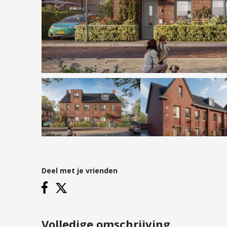
Hypotheken
Reviews
Hypotheekadvies
Hypotheek oversluiten
Hypotheek verhogen
Starterslening
Financiële check
Banken
Duurzame hypotheek
Deel met je vrienden
Vestigingen
Inloggen
Vestiging Nieuwegein
Vestiging Houten
Volledige omschrijving