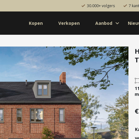
30.000+ volgers
7 kan
Kopen
Verkopen
Aanbod
Nie
Koop
Huur
Pro
od
Diensten
H
T
de bouw
Kopen
onaal
Verkopen
uw
Huren
1
aanbod
Verhuren
m
Taxeren
€
Verzekeren
K
W