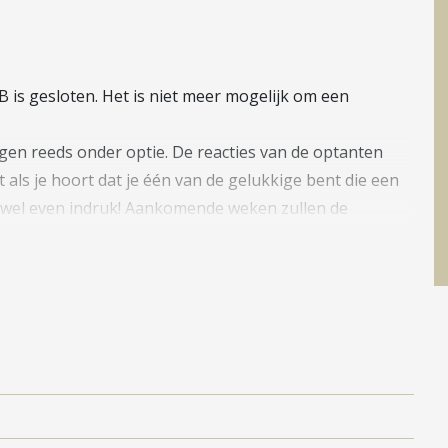
is gesloten. Het is niet meer mogelijk om een
ngen reeds onder optie. De reacties van de optanten
 als je hoort dat je één van de gelukkige bent die een
wel even indruk! Aankomende weken zullen de
ekwoningen in diverse types. De tussenwoningen worden
elingen in Rijnvliet? Schrijf je dan in voor de
en 3D tour zodat je (digitaal) door de wijk kan wandelen.
 in ontwikkeling mede dankzij vele betrokken bewoners.