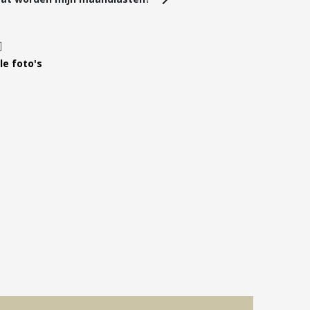
Leer ons kennen
Over Ons
Ons Team
le foto's
Vacatures
FAQ
Blog