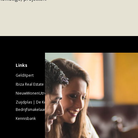
ldig recreëren en sporten, shoppen, en van een
hebt hier veel te kiezen. Zoals een woning en een
Schrijf je in voor 
Links
GeldXpert
Nieuwsbrief Nieuwbouw
Ibiza Real Estate BDK
NieuwWonenUtrecht
Emailadres:
Zuijdplas | De Keizer
Bedrijfsmakelaars
Kennisbank