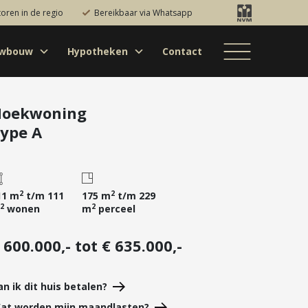
toren in de regio
Bereikbaar via Whatsapp
uwbouw
Hypotheken
Contact
Bestaande bouw
Particulieren
Hypotheekadvies
Bestaande bouw
Internationaal
jectontwikkelaars
Hypotheek
Nieuwbouw
Internationaal
Nieuwbouw
oversluiten
oekwoning
ype A
Bedrijfsaanbod
Nieuwbouw
Hypotheek
Projectontwikkelaars
verhogen
Bedrijfsaanbod
Particulieren
Starterslening
Financiële check
2
2
11 m
t/m 111
175 m
t/m 229
2
2
wonen
m
perceel
Duurzame
hypotheek
 600.000,- tot € 635.000,-
Banken
an ik dit huis betalen?
at worden mijn maandlasten?