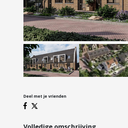
Hypotheken
Reviews
Hypotheekadvies
Hypotheek oversluiten
Hypotheek verhogen
Starterslening
Financiële check
Banken
Duurzame hypotheek
Deel met je vrienden
Vestigingen
Inloggen
Vestiging Nieuwegein
Vestiging Houten
Volledige omschrijving