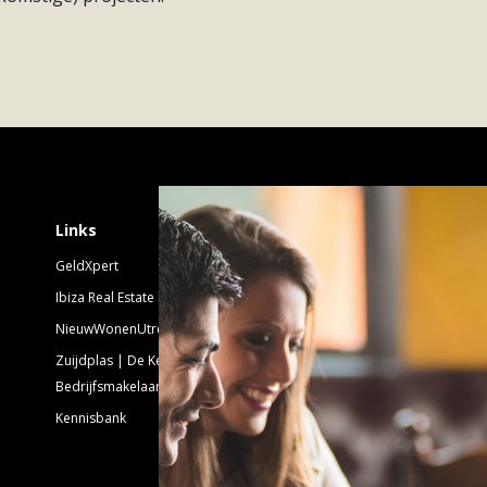
Schrijf je in voor 
Links
GeldXpert
Nieuwsbrief Nieuwbouw
Ibiza Real Estate BDK
NieuwWonenUtrecht
Emailadres:
Zuijdplas | De Keizer
Bedrijfsmakelaars
Kennisbank