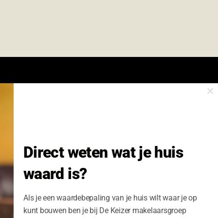
Cl
onze nieuwsbrief.
th
m
Nieuwsbrief Wonen enzo!
Direct weten wat je huis
Volledige Naam:
waard is?
Schrijf me nu in
Als je een waardebepaling van je huis wilt waar je op
kunt bouwen ben je bij De Keizer makelaarsgroep