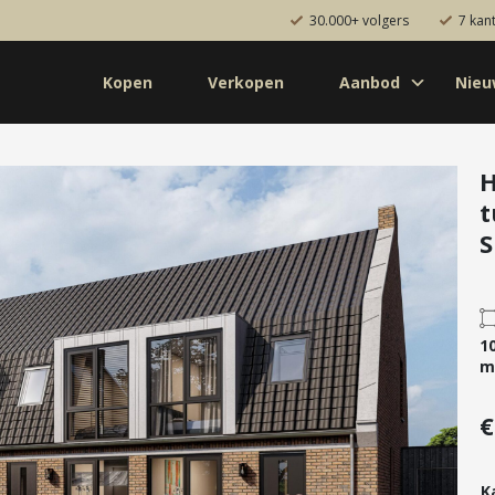
30.000+ volgers
7 kan
Kopen
Verkopen
Aanbod
Nie
Koop
Huur
Pro
od
Diensten
H
t
de bouw
Kopen
S
onaal
Verkopen
uw
Huren
aanbod
Verhuren
1
Taxeren
m
Verzekeren
€
K