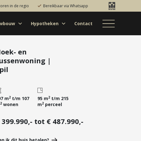
toren in de regio
Bereikbaar via Whatsapp
uwbouw
Hypotheken
Contact
Bestaande bouw
Particulieren
Hypotheekadvies
Bestaande bouw
Internationaal
jectontwikkelaars
Hypotheek
Nieuwbouw
Internationaal
Nieuwbouw
oversluiten
oek- en
ussenwoning |
Bedrijfsaanbod
Nieuwbouw
Hypotheek
Projectontwikkelaars
verhogen
pil
Bedrijfsaanbod
Particulieren
Starterslening
Financiële check
2
2
07 m
t/m 107
95 m
Duurzame
t/m 215
2
2
wonen
m
perceel
hypotheek
Banken
 399.990,- tot € 487.990,-
an ik dit huis betalen?