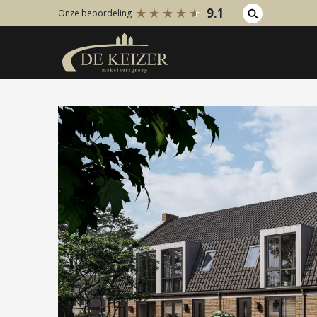
9.1
Onze beoordeling
Koopaanbod
Huuraanb
Bestaande bouw
Bestaan
Internationaal
Internati
Nieuwbouw
Nieuwbo
Bedrijfsaanbod
Bedrijfs