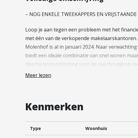
Vestiging Vleuten-De Meern en
Leidsche Rijn
– NOG ENKELE TWEEKAPPERS EN VRIJSTAANDE
Vestiging Utrecht
Loop je aan tegen een probleem met het financ
Vestiging Vianen
met één van de verkopende makelaarskantoren. W
Vestiging Maarssen
Molenhof is al in januari 2024. Naar verwachtin
biedt een ideale combinatie van snel wonen maar
daarbij onze oplossing voor de overbrugging op 
prachtige woningen te bewonen.
Meer lezen
Heeft u interesse in één van de woningen? Nee
makelaarskantoren voor meer informatie. Bij a
Kenmerken
uit voor een vrijblijvend gesprek. Tijdens dit g
verkoopproces uitgebreid met u door. Zo kunt u 
met de vele mogelijkheden.
Type
Woonhuis