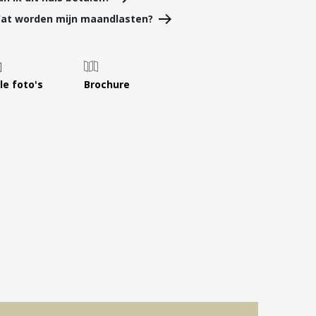
Leer ons kennen
at worden mijn maandlasten?
Over Ons
Ons Team
Vacatures
le foto's
Brochure
FAQ
Blog