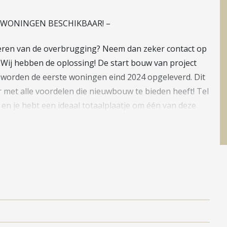
 WONINGEN BESCHIKBAAR! –
ieren van de overbrugging? Neem dan zeker contact op
ij hebben de oplossing! De start bouw van project
g worden de eerste woningen eind 2024 opgeleverd. Dit
 met alle voordelen die nieuwbouw te bieden heeft! Tel
en je hebt een ideaal totaalplaatje om één van deze
m dan contact op met één van de verkopende
anhoudende interesse nodigt het makelaarskantoor u
esprek nemen we het project, de woning en het verdere
zich optimaal verdiepen in deze fantastische woningen