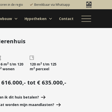
toren in de regio
Bereikbaar via Whatsapp
uwbouw
Hypotheken
Contact
Bestaande bouw
Particulieren
Hypotheekadvies
Bestaande bouw
Internationaal
jectontwikkelaars
Hypotheek
Nieuwbouw
Internationaal
Nieuwbouw
oversluiten
erenhuis
Bedrijfsaanbod
Nieuwbouw
Hypotheek
Projectontwikkelaars
verhogen
Bedrijfsaanbod
Particulieren
Starterslening
2
2
16 m
t/m 120
120 m
t/m 125
2
2
wonen
m
perceel
Financiële check
Duurzame
 616.000,- tot € 635.000,-
hypotheek
Banken
an ik dit huis betalen?
at worden mijn maandlasten?