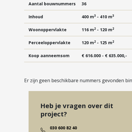
fiets, barbecue of tuinkussens en hier parkeer j
Aantal bouwnummers
36
alles bij de hand.
3
3
Inhoud
400 m
- 410 m
3 slaapkamers en zolder met ruimte
2
2
Woonoppervlakte
116 m
- 120 m
Boven vind je nog meer ruimte met 3 slaapkamers,
2
2
Perceeloppervlakte
120 m
- 125 m
badkamer is helemaal af: met een inloopdouche, wa
zolder… groot, open en helemaal naar eigen sma
Koop aanneemsom
€ 616.000 - € 635.000,-
voor weekendgasten of een hobbyruimte. Je vindt
voor je wasmachine en droger. Natuurlijk is alle
zonnepanelen, een luchtwarmtepomp en comforta
Er zijn geen beschikbare nummers gevonden binn
jaar door.
Heb je vragen over dit
project?
030 600 82 40