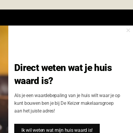
Cl
onze nieuwsbrief.
th
m
Nieuwsbrief Wonen enzo!
Direct weten wat je huis
Volledige Naam:
waard is?
Schrijf me nu in
Als je een waardebepaling van je huis wilt waar je op
kunt bouwen ben je bij De Keizer makelaarsgroep
aan het juiste adres!
Ik wil weten wat mijn huis waard is!