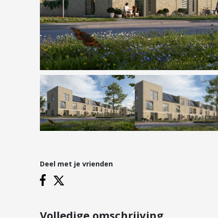
Hypotheken
Reviews
Hypotheekadvies
Hypotheek oversluiten
Hypotheek verhogen
Starterslening
Financiële check
Banken
Duurzame hypotheek
Deel met je vrienden
Vestigingen
Inloggen
Vestiging Nieuwegein
Vestiging Houten
Volledige omschrijving