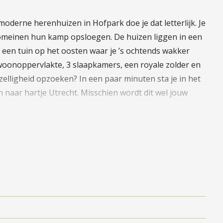
oderne herenhuizen in Hofpark doe je dat letterlijk. Je
Romeinen hun kamp opsloegen. De huizen liggen in een
 een tuin op het oosten waar je ’s ochtends wakker
woonoppervlakte, 3 slaapkamers, een royale zolder en
zelligheid opzoeken? In een paar minuten sta je in het
n naar hartje Utrecht. Misschien wordt dit wel jouw
et toilet stap je de open leefruimte in. De grote
 straatzijde ligt de keuken: modern, compleet en
elle maaltijden of juist graag uitgebreid kookt, hier doe
royale zithoek waar je ontspannen de dag afsluit, met
en geniet van jouw heerlijke tuin. Perfect voor een
 Achterin vind je nog een praktische berging voor je