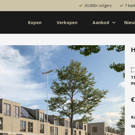
30.000+ volgers
7 kan
Kopen
Verkopen
Aanbod
Nie
Koop
Huur
Pro
od
Diensten
H
de bouw
Kopen
onaal
Verkopen
1
uw
Huren
m
aanbod
Verhuren
€
Taxeren
Verzekeren
K
W