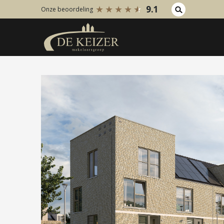
9.1
Onze beoordeling
Koopaanbod
Huuraanb
Bestaande bouw
Bestaan
Internationaal
Internati
Nieuwbouw
Nieuwbo
Bedrijfsaanbod
Bedrijfs