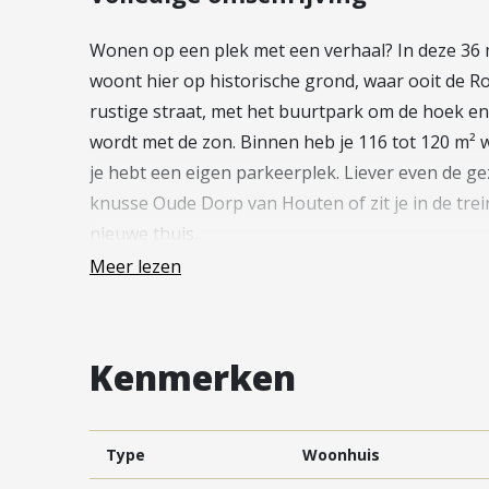
Vestiging Vleuten-De Meern en
Leidsche Rijn
Wonen op een plek met een verhaal? In deze 36 m
Vestiging Utrecht
woont hier op historische grond, waar ooit de 
rustige straat, met het buurtpark om de hoek en
Vestiging Vianen
wordt met de zon. Binnen heb je 116 tot 120 m² 
Vestiging Maarssen
je hebt een eigen parkeerplek. Liever even de ge
knusse Oude Dorp van Houten of zit je in de trei
nieuwe thuis.
Meer lezen
Gloednieuwe keuken, tuin met ochtendzon
Binnenkomen voelt hier meteen goed. Via de hal m
ramen zorgen voor een lichte, open sfeer. Aan de
Kenmerken
helemaal voor je ingericht. Of je nu houdt van sn
je het in stijl. Aan de tuinzijde is plek voor een 
uitzicht op het groen buiten. Schuif de pui open 
Type
Woonhuis
zonnig ontbijt of een kop thee in de ochtendzon.