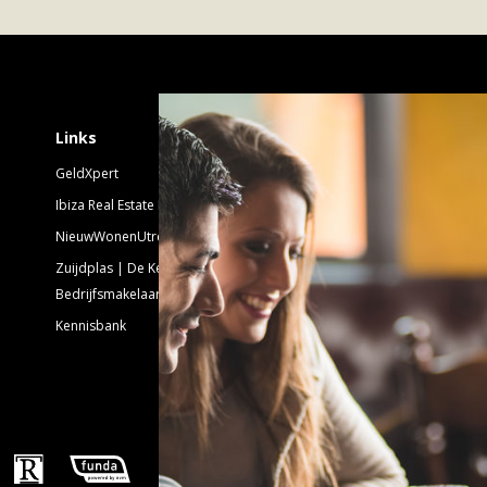
Schrijf je in voor 
Links
GeldXpert
Nieuwsbrief Nieuwbouw
Ibiza Real Estate BDK
NieuwWonenUtrecht
Emailadres:
Zuijdplas | De Keizer
Bedrijfsmakelaars
Kennisbank
Volg ons!