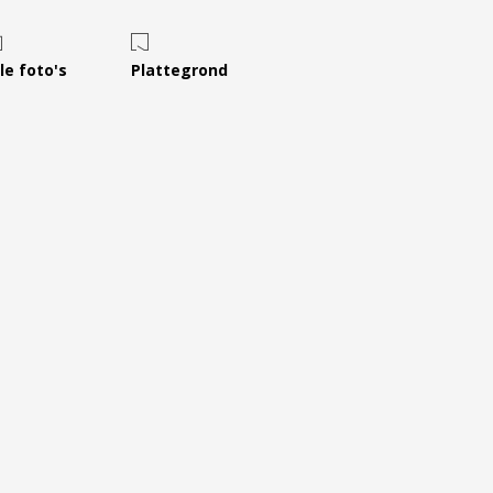
Leer ons kennen
Over Ons
le foto's
Plattegrond
Ons Team
Vacatures
FAQ
Blog