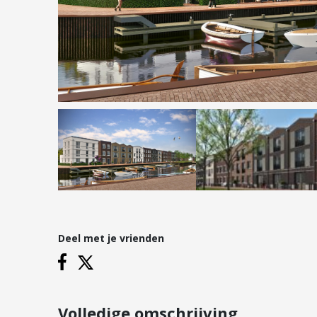
Hypotheken
Reviews
Hypotheekadvies
Hypotheek oversluiten
Hypotheek verhogen
Starterslening
Financiële check
Banken
Duurzame hypotheek
Deel met je vrienden
Vestigingen
Inloggen
Vestiging Nieuwegein
Vestiging Houten
Volledige omschrijving