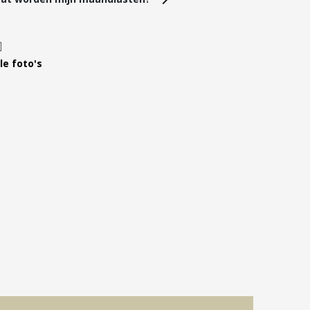
Leer ons kennen
Over Ons
Ons Team
le foto's
Vacatures
FAQ
Blog