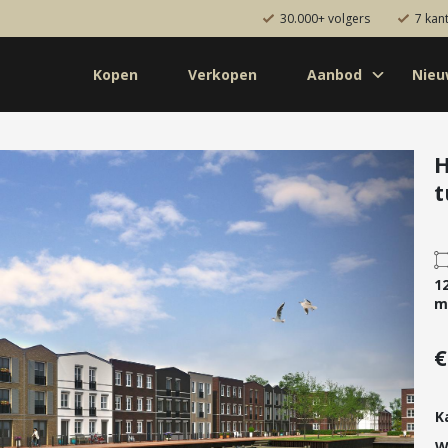
30.000+ volgers
7 kan
Kopen
Verkopen
Aanbod
Nie
Koop
Huur
Pro
od
Diensten
t
de bouw
Kopen
onaal
Verkopen
uw
Huren
1
aanbod
Verhuren
m
Taxeren
€
Verzekeren
K
W