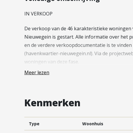
Vestiging Vleuten-De Meern en
Leidsche Rijn
IN VERKOOP
Vestiging Utrecht
De verkoop van de 46 karakteristieke woningen v
Vestiging Vianen
Nieuwegein is gestart. Alle informatie over he
Vestiging Maarssen
en de verdere verkoopdocumentatie is te vinden
(havenkwartier-nieuwegein.nl). Via de projectwebs
woningen van deze fase.
Meer lezen
—
In het project Havenkwartier worden de eerste
Kenmerken
verkoop van de appartementen (Fase 2) en de 
(Fase 3) zeer succesvol verlopen. De bouwvergun
positieve activiteiten in project Havenkwartier.
Type
Woonhuis
In Rijnhuizen, Nieuwegein komt Havenkwartier.