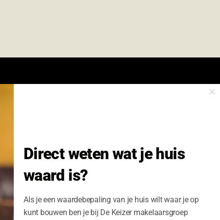
Cl
onze nieuwsbrief.
th
m
Nieuwsbrief Wonen enzo!
Direct weten wat je huis
Volledige Naam:
waard is?
Schrijf me nu in
Als je een waardebepaling van je huis wilt waar je op
kunt bouwen ben je bij De Keizer makelaarsgroep