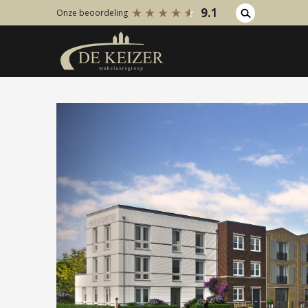
9.1
Onze beoordeling
Koopaanbod
Huuraanb
Bestaande bouw
Bestaan
Internationaal
Internati
Nieuwbouw
Nieuwbo
Bedrijfsaanbod
Bedrijfs