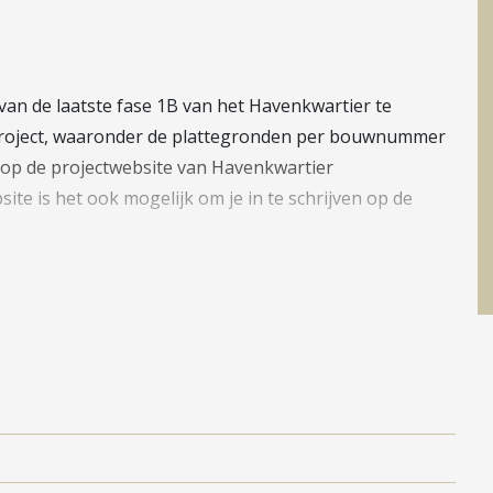
an de laatste fase 1B van het Havenkwartier te
t project, waaronder de plattegronden per bouwnummer
 op de projectwebsite van Havenkwartier
ite is het ook mogelijk om je in te schrijven op de
 woningen en appartementen al gebouwd. Tevens is de
twee-onder-een-kapwoningen en vrijstaande woningen
ning procedure voor deze 2 fases loopt. Kortom, volop
 Een nieuwe, verrassende en groene woonwijk aan het