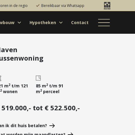
toren in de regio
Bereikbaar via Whatsapp
uwbouw
Hypotheken
Contact
Bestaande bouw
Particulieren
Hypotheekadvies
Bestaande bouw
Internationaal
jectontwikkelaars
Hypotheek
Nieuwbouw
Internationaal
Nieuwbouw
oversluiten
Haven
ussenwoning
Bedrijfsaanbod
Nieuwbouw
Hypotheek
Projectontwikkelaars
verhogen
Bedrijfsaanbod
Particulieren
Starterslening
Financiële check
2
2
21 m
t/m 121
85 m
t/m 91
2
2
wonen
m
perceel
Duurzame
hypotheek
 519.000,- tot € 522.500,-
Banken
an ik dit huis betalen?
at worden mijn maandlasten?