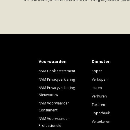
gemakkelijker zijn.
41
Verkocht
121 
PARK VAN DE TOEKOMST
42
Verkocht
121 
Rijnhuizen is een groen en waterrijk gebied. Om
bewoners wordt er een nieuw robuust oeverpark
43
Verkocht
121 
straks samen met het bestaande water en groen i
recreatie en ontspanning.
44
Verkocht
121 
Voorwaarden
Diensten
45
Verkocht
121 
NVM Cookiestatement
Kopen
NVM Privacyverklaring
Verkopen
NVM Privacyverklaring
Huren
Nieuwbouw
Verhuren
NVM Voorwaarden
Taxeren
Consument
Hypotheek
NVM Voorwaarden
Verzekeren
Professionele