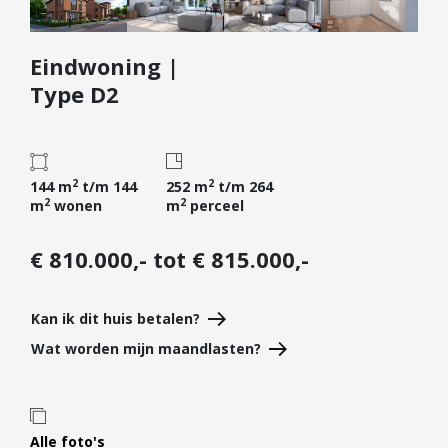
Diensten
Eindwoning |
Kopen
Type D2
Verkopen
Huren
Verhuren
2
2
144 m
t/m 144
252 m
t/m 264
Taxeren
2
2
m
wonen
m
perceel
Verzekeren
€ 810.000,- tot € 815.000,-
Nieuwbouw
Projectontwikkelaars
Kan ik dit huis betalen?
Particulieren
Wat worden mijn maandlasten?
Hypotheken
Hypotheekadvies
Hypotheek oversluiten
Alle foto's