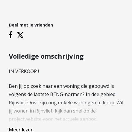
Hypotheek verhogen
Starterslening
Financiële check
Deel met je vrienden
Banken
Duurzame hypotheek
Reviews
Volledige omschrijving
Contact
IN VERKOOP !
Leer ons kennen
Ben jij op zoek naar een woning die gebouwd is
Over Ons
volgens de laatste BENG-normen? In deelgebied
Ons Team
Rijnvliet Oost zijn nog enkele woningen te koop. Wil
Vacatures
jij wonen in Rijnvliet, kijk dan snel op de
FAQ
projectwebsite voor het actuele aanbod.
Blog
(thuisinrijnvliet.nl)
Meer lezen