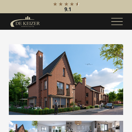
9.1
Koopaanbod
Bestaande bouw
Internationaal
Nieuwbouw
Bedrijfsaanbod
Huuraanbod
Bestaande bouw
Internationaal
Nieuwbouw
Bedrijfsaanbod