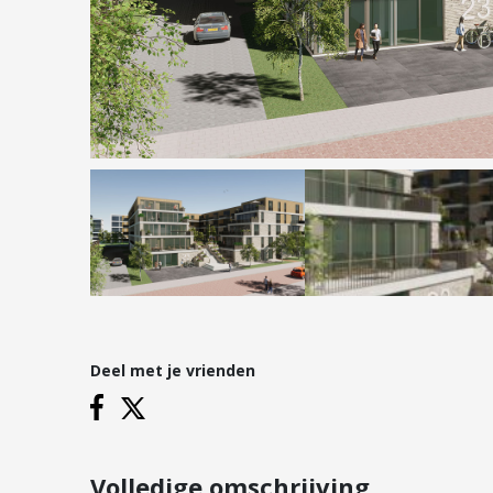
Hypotheken
Reviews
Hypotheekadvies
Hypotheek oversluiten
Hypotheek verhogen
Starterslening
Financiële check
Banken
Duurzame hypotheek
Deel met je vrienden
Vestigingen
Inloggen
Vestiging Nieuwegein
Vestiging Houten
Volledige omschrijving