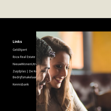
Schrijf je in voor 
Links
GeldXpert
Nieuwsbrief Nieuwbouw
Ibiza Real Estate BDK
NieuwWonenUtrecht
Emailadres:
Zuijdplas | De Keizer
Bedrijfsmakelaars
Kennisbank
Volg ons!