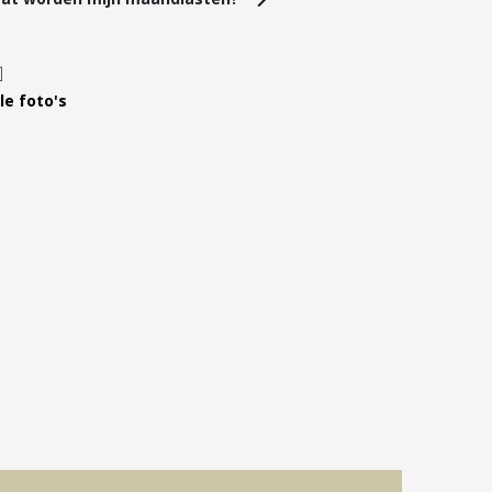
Leer ons kennen
Over Ons
Ons Team
le foto's
Vacatures
FAQ
Blog