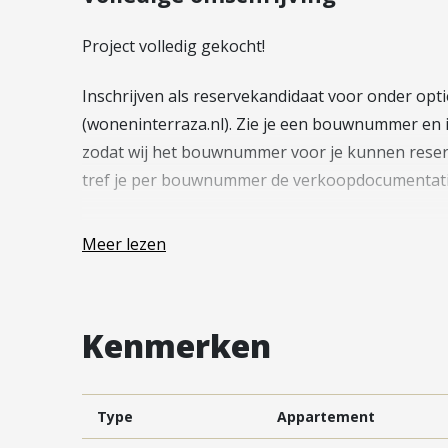
Vestiging Vleuten-De Meern en
Leidsche Rijn
Project volledig gekocht!
Vestiging Utrecht
Inschrijven als reservekandidaat voor onder opti
Vestiging Vianen
(woneninterraza.nl). Zie je een bouwnummer en
Vestiging Maarssen
zodat wij het bouwnummer voor je kunnen reser
tref je per bouwnummer de verkoopdocumentati
—
Meer lezen
Tussen Utrecht en Nieuwegein, in de wijk Rijnhu
project met 59 slimme duurzame en luxe appartem
Kenmerken
Rijnhuizen transformeert van een bedrijventerr
werken hand in hand gaan. In Rijnhuizen worden i
nieuwe woonplek in een historisch deel van Nieuw
Type
Appartement
Jutphaas al bezocht? Zowel het centrum van Nieu