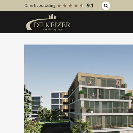
9.1
Onze beoordeling
Koopaanbod
Huuraanb
Bestaande bouw
Bestaan
Internationaal
Internati
Nieuwbouw
Nieuwbo
Bedrijfsaanbod
Bedrijfs