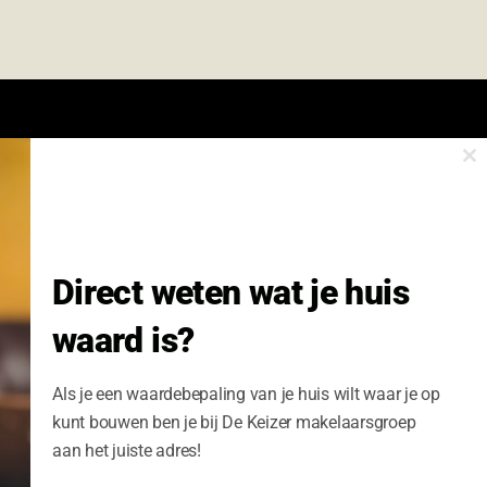
Cl
onze nieuwsbrief.
th
m
Nieuwsbrief Wonen enzo!
Direct weten wat je huis
Volledige Naam:
waard is?
Schrijf me nu in
Als je een waardebepaling van je huis wilt waar je op
kunt bouwen ben je bij De Keizer makelaarsgroep
aan het juiste adres!