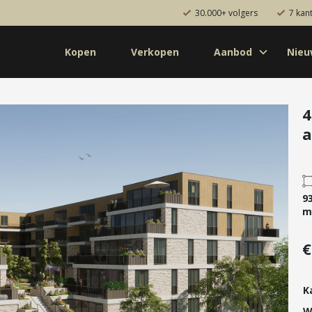
30.000+ volgers
7 kan
Kopen
Verkopen
Aanbod
Nie
Koop
Huur
Pro
od
Diensten
4
a
de bouw
Kopen
onaal
Verkopen
uw
Huren
9
aanbod
Verhuren
m
Taxeren
€
Verzekeren
K
W