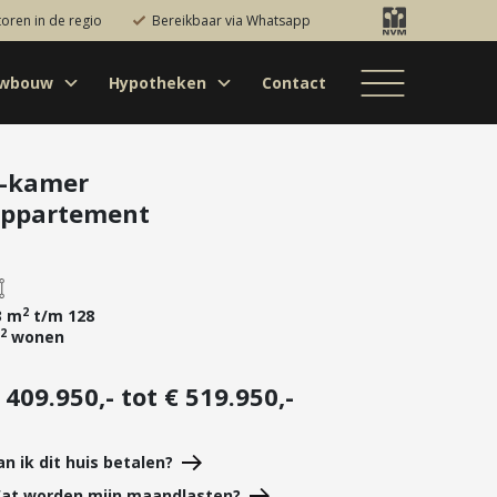
toren in de regio
Bereikbaar via Whatsapp
uwbouw
Hypotheken
Contact
Bestaande bouw
Particulieren
Hypotheekadvies
Bestaande bouw
Internationaal
jectontwikkelaars
Hypotheek
Nieuwbouw
Internationaal
Nieuwbouw
oversluiten
-kamer
ppartement
Bedrijfsaanbod
Nieuwbouw
Hypotheek
Projectontwikkelaars
verhogen
Bedrijfsaanbod
Particulieren
Starterslening
Financiële check
2
3 m
t/m 128
2
wonen
Duurzame
hypotheek
 409.950,- tot € 519.950,-
Banken
an ik dit huis betalen?
at worden mijn maandlasten?