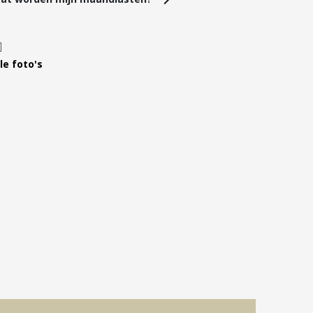
Leer ons kennen
Over Ons
Ons Team
le foto's
Vacatures
FAQ
Blog