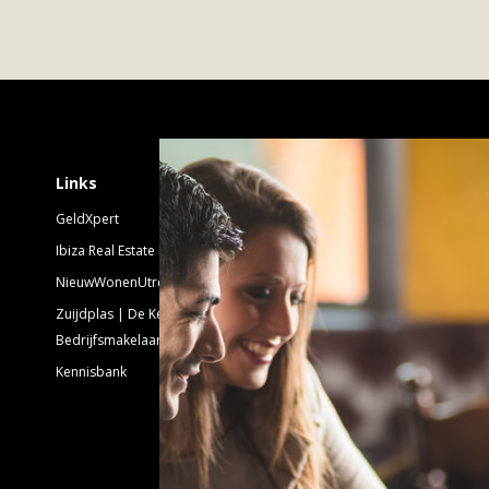
 hoogte van alle ontwikkelingen. Mis deze kans niet om
 de stad!
Schrijf je in voor 
Links
GeldXpert
Nieuwsbrief Nieuwbouw
Ibiza Real Estate BDK
NieuwWonenUtrecht
Emailadres:
Zuijdplas | De Keizer
Bedrijfsmakelaars
Kennisbank
Volg ons!