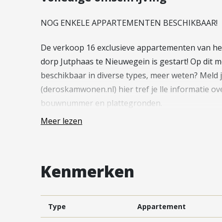
Vestiging Vleuten-De Meern en
Leidsche Rijn
NOG ENKELE APPARTEMENTEN BESCHIKBAAR!
Vestiging Utrecht
De verkoop 16 exclusieve appartementen van h
Vestiging Vianen
dorp Jutphaas te Nieuwegein is gestart! Op di
Vestiging Maarssen
beschikbaar in diverse types, meer weten? Meld 
(deroskamwonen.nl) hier tref je lle informatie ov
bouwnummer en plattegronden.
Meer lezen
—
Ontdek de nieuwe standaard van comfortabel w
Kenmerken
Op de hoek van de Herenstraat en Armensteeg v
met 16 exclusieve appartementen. De woningen k
alleen comfortabel, maar ook zeer duurzaam woon
Type
Appartement
bepaald.