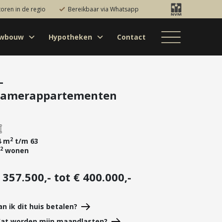
toren in de regio
Bereikbaar via Whatsapp
uwbouw
Hypotheken
Contact
Bestaande bouw
Particulieren
Hypotheekadvies
Bestaande bouw
Internationaal
jectontwikkelaars
Hypotheek
Nieuwbouw
Internationaal
Nieuwbouw
oversluiten
-
amerappartementen
Bedrijfsaanbod
Nieuwbouw
Hypotheek
Projectontwikkelaars
verhogen
Bedrijfsaanbod
Particulieren
Starterslening
Financiële check
2
4 m
t/m 63
2
wonen
Duurzame
hypotheek
 357.500,- tot € 400.000,-
Banken
an ik dit huis betalen?
at worden mijn maandlasten?