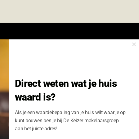
Cl
onze nieuwsbrief.
th
m
Nieuwsbrief Wonen enzo!
Direct weten wat je huis
Volledige Naam:
waard is?
Schrijf me nu in
Als je een waardebepaling van je huis wilt waar je op
kunt bouwen ben je bij De Keizer makelaarsgroep
aan het juiste adres!