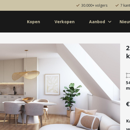
30.000+ volgers
7 kan
Kopen
Verkopen
Aanbod
Nie
Koop
Huur
Pro
od
Diensten
2
k
de bouw
Kopen
onaal
Verkopen
uw
Huren
5
aanbod
Verhuren
m
Taxeren
€
Verzekeren
K
W