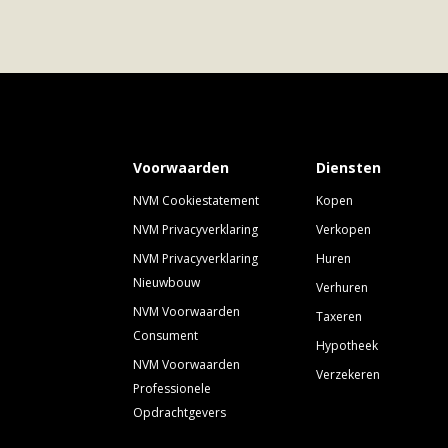
(deroskamwonen.nl) en een blijf als eerste op de
te wonen in een van de meest gewilde wijken van
Voorwaarden
Diensten
NVM Cookiestatement
Kopen
NVM Privacyverklaring
Verkopen
NVM Privacyverklaring
Huren
Nieuwbouw
Verhuren
NVM Voorwaarden
Taxeren
Consument
Hypotheek
NVM Voorwaarden
Verzekeren
Professionele
Opdrachtgevers