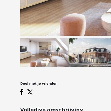
Hypotheken
Reviews
Hypotheekadvies
Hypotheek oversluiten
Hypotheek verhogen
Starterslening
Financiële check
Banken
Duurzame hypotheek
Deel met je vrienden
Vestigingen
Inloggen
Vestiging Nieuwegein
Vestiging Houten
Volledige omschrijving