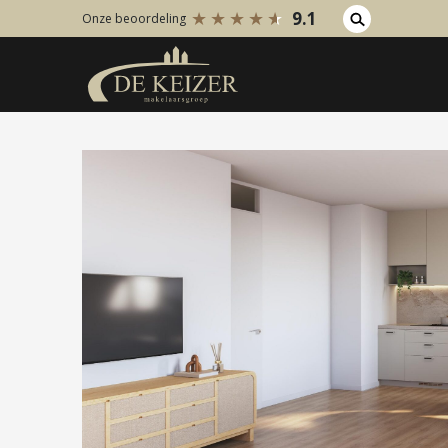
9.1
Onze beoordeling
Koopaanbod
Huuraanb
Bestaande bouw
Bestaan
Internationaal
Internati
Nieuwbouw
Nieuwbo
Bedrijfsaanbod
Bedrijfs