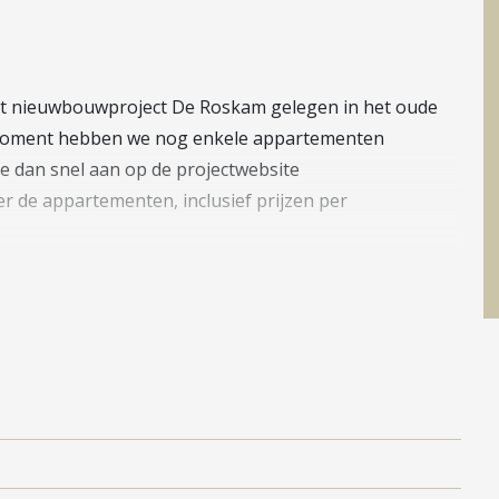
et nieuwbouwproject De Roskam gelegen in het oude
t moment hebben we nog enkele appartementen
je dan snel aan op de projectwebsite
er de appartementen, inclusief prijzen per
onen!
errijst binnenkort een prachtig nieuw woongebouw
rijgen het energielabel A++/A+++, waardoor je niet
t. Het definitieve energielabel wordt bij oplevering