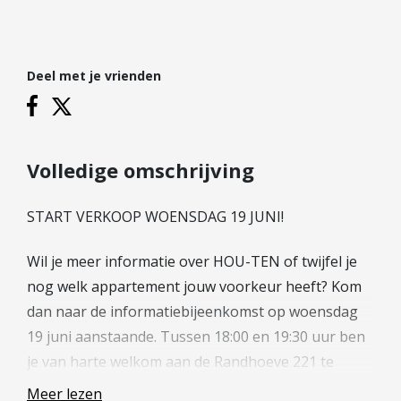
Hypotheek verhogen
Starterslening
Financiële check
Deel met je vrienden
Banken
Duurzame hypotheek
Reviews
Volledige omschrijving
Contact
START VERKOOP WOENSDAG 19 JUNI!
Leer ons kennen
Wil je meer informatie over HOU-TEN of twijfel je
Over Ons
nog welk appartement jouw voorkeur heeft? Kom
Ons Team
dan naar de informatiebijeenkomst op woensdag
Vacatures
19 juni aanstaande. Tussen 18:00 en 19:30 uur ben
FAQ
je van harte welkom aan de Randhoeve 221 te
Blog
Houten en staat het verkoopteam voor je klaar om
Meer lezen