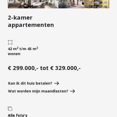
Diensten
2-kamer
Kopen
appartementen
Verkopen
Huren
Verhuren
2
2
42 m
t/m 45 m
Taxeren
wonen
Verzekeren
€ 299.000,- tot € 329.000,-
Nieuwbouw
Projectontwikkelaars
Kan ik dit huis betalen?
Particulieren
Wat worden mijn maandlasten?
Hypotheken
Hypotheekadvies
Hypotheek oversluiten
Alle foto's