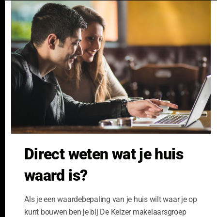
Cl
Nieuwbouw
Verhuren
th
NVM Voorwaarden Consument
Taxeren
m
NVM Voorwaarden
Hypotheek
Professionele Opdrachtgevers
Verzekeren
Links
GeldXpert
Ibiza Real Estate BDK
NieuwWonenUtrecht
Zuijdplas | De Keizer
Bedrijfsmakelaars
Direct weten wat je huis
Kennisbank
waard is?
Als je een waardebepaling van je huis wilt waar je op
kunt bouwen ben je bij De Keizer makelaarsgroep