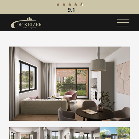
9.1
Koopaanbod
Bestaande bouw
Internationaal
Nieuwbouw
Bedrijfsaanbod
Huuraanbod
Bestaande bouw
Internationaal
Nieuwbouw
Bedrijfsaanbod