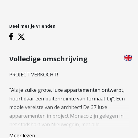
Hypotheek verhogen
Starterslening
Financiële check
Deel met je vrienden
Banken
Duurzame hypotheek
Reviews
Volledige omschrijving
Contact
PROJECT VERKOCHT!
Leer ons kennen
‘’Als je zulke grote, luxe appartementen ontwerpt,
Over Ons
hoort daar een buitenruimte van formaat bij’’. Een
Ons Team
mooie vereiste van de architect! De 37 luxe
Vacatures
appartementen in project Monaco zijn gelegen in
FAQ
het stadshart van Nieuwegein, met alle
Blog
voorzieningen binnen handbereik. Wens je uitzicht
Meer lezen