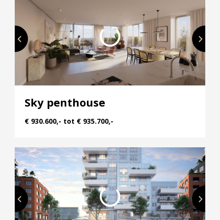
op met de projectmakelaar.
—
Aan de nieuwe promenade langs het water, midden
in het hart van Nieuwegein, prijkt straks met trots
Monaco. Een indrukwekkend en duurzaam
appartementengebouw met 37 royale
Sky penthouse
appartementen voorzien van een opvallend grote
buitenruimte. De buitenruimtes hebben een
€ 930.600,- tot € 935.700,-
gemiddelde oppervlakte van 24 m². Er zijn 15
appartementen van 65 tot 100 m², 17
appartementen kennen een oppervlakte van 100
tot 135 m² en 5 penthouses zijn maar liefst 170 tot
180 m² groot. Ben je op zoek naar ruimte, gun je
jezelf ongekende luxe en wil je in huis rust ervaren
zonder iets van de stadse reuring te missen? Laat je