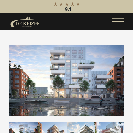
9.1
Koopaanbod
Bestaande bouw
Internationaal
Nieuwbouw
Bedrijfsaanbod
Huuraanbod
Bestaande bouw
Internationaal
Nieuwbouw
Bedrijfsaanbod