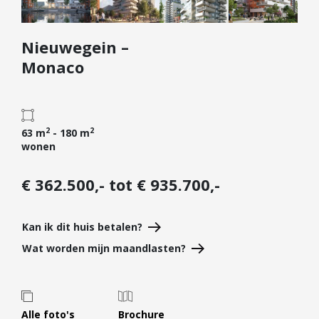
Diensten
Nieuwegein –
Kopen
Monaco
Verkopen
Huren
Verhuren
2
2
63 m
- 180 m
Taxeren
wonen
Verzekeren
€ 362.500,- tot € 935.700,-
Nieuwbouw
Projectontwikkelaars
Kan ik dit huis betalen?
Particulieren
Wat worden mijn maandlasten?
Hypotheken
Hypotheekadvies
Hypotheek oversluiten
Alle foto's
Brochure