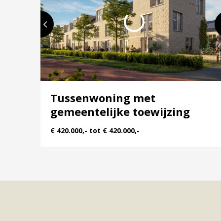
het prachtige buitengebied in, biedt Hofpark een
in het buurtpark en overal om je heen genieten me
Wonen op historische grond
Hofpark is niet zomaar een woonwijk, het is een
rijksmonument, zijn hier sporen gevonden van bew
Deze rijke historie wordt met zorg gekoesterd i
Tussenwoning met
Romeinen hadden het goed gezien: dit is een uit
gemeentelijke toewijzing
Een wijk die opvalt
€ 420.000,- tot € 420.000,-
Hofpark is uniek! Hier woon je rondom een buur
gevarieerd en de architectuur is modern. Je vind
1 kapwoningen en appartementen. De eigen uniek
dynamiek en de woningen die grenzen aan het park
verlengstuk van je achtertuin. Wat wordt jouw n