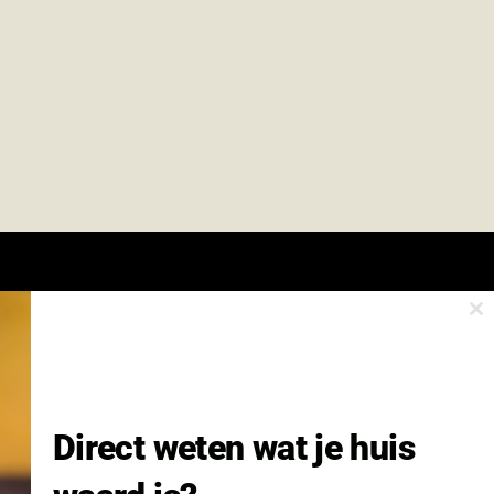
Cl
onze nieuwsbrief.
th
m
Nieuwsbrief Wonen enzo!
Direct weten wat je huis
Volledige Naam: