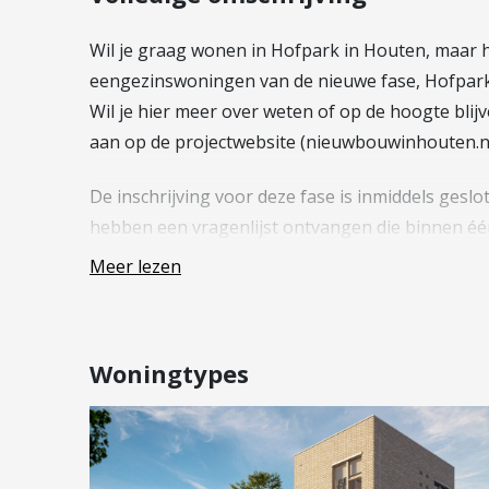
Vestiging Vleuten-De Meern en
Leidsche Rijn
Wil je graag wonen in Hofpark in Houten, maar h
Vestiging Utrecht
eengezinswoningen van de nieuwe fase, Hofpark 
Wil je hier meer over weten of op de hoogte blij
Vestiging Vianen
aan op de projectwebsite (nieuwbouwinhouten.n
Vestiging Maarssen
De inschrijving voor deze fase is inmiddels ges
hebben een vragenlijst ontvangen die binnen éé
Meer lezen
*De verkoop van de 9 tussenwoningen van Hofpar
woningen eerlijk en volgens de regels van de gem
opgesteld. Met jouw antwoorden controleert de
Woningtypes
of je in aanmerking komt voor eventuele voorr
—
Welkom in Hofpark, de laatste en meest bijzonde