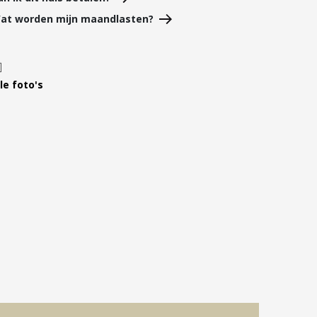
Leer ons kennen
at worden mijn maandlasten?
Over Ons
Ons Team
Vacatures
le foto's
FAQ
Blog