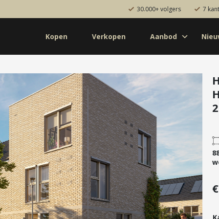
30.000+ volgers
7 kan
Kopen
Verkopen
Aanbod
Nie
Koop
Huur
Pro
od
Diensten
H
H
de bouw
Kopen
2
onaal
Verkopen
uw
Huren
aanbod
Verhuren
8
Taxeren
w
Verzekeren
€
K