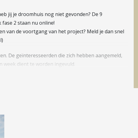
eb jij je droomhuis nog niet gevonden? De 9
fase 2 staan nu online!
ven van de voortgang van het project? Meld je dan snel
l)
loten. De geïnteresseerden die zich hebben aangemeld,
n week dient te worden ingevuld.
k fase 2 gaat via gemeentelijke toewijzing. Om de
eente Houten toe te wijzen, is er een korte vragenlijst
 gemeente Houten of je aan de voorwaarden voldoet en
ang op de beschikbare woningen
re wijk van Houten-Zuid. Precies tussen Castellum en