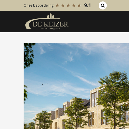
9.1
Onze beoordeling
Koopaanbod
Huuraanb
Bestaande bouw
Bestaan
Internationaal
Internati
Nieuwbouw
Nieuwbo
Bedrijfsaanbod
Bedrijfs