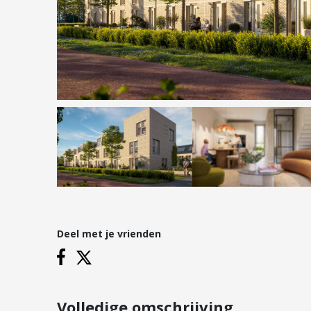
Hypotheken
Reviews
Hypotheekadvies
Hypotheek oversluiten
Hypotheek verhogen
Starterslening
Financiële check
Banken
Duurzame hypotheek
Deel met je vrienden
Vestigingen
Inloggen
Vestiging Nieuwegein
Vestiging Houten
Volledige omschrijving