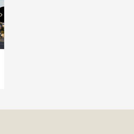
 ideale mix van rust en levendigheid. Kinderen spelen
nsen van het leven. Ja, hier voel je je meteen thuis.
 plek vol geschiedenis. Gelegen op een archeologisch
oning uit de bronstijd, ijzertijd en Romeinse tijd.
n de infrastructuur, bebouwing en het groen. De
zonderlijke plek om te wonen.
tpark op een historische plek. Het woningaanbod is
t hier straks rijwoningen, levensloopwoningen, 2 onder
e uitstraling per huizenblok zorgt voor de nodige
 zijn ware blikvangers. Het park is letterlijk een
ieuwe thuis?