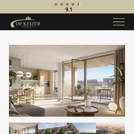
9.1
Koopaanbod
Bestaande bouw
Internationaal
Nieuwbouw
Bedrijfsaanbod
Huuraanbod
Bestaande bouw
Internationaal
Nieuwbouw
Bedrijfsaanbod