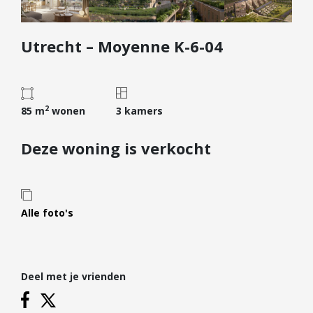
Diensten
Utrecht – Moyenne K-6-04
Kopen
Verkopen
Huren
2
Verhuren
85 m
wonen
3 kamers
Taxeren
Deze woning is verkocht
Verzekeren
Nieuwbouw
Projectontwikkelaars
Alle foto's
Particulieren
Hypotheken
Deel met je vrienden
Hypotheekadvies
Hypotheek oversluiten