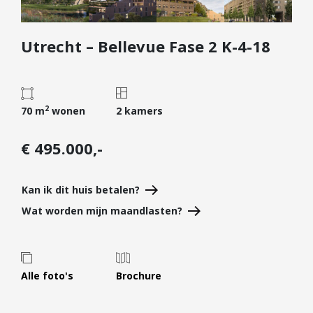
Diensten
Utrecht – Bellevue Fase 2 K-4-18
Kopen
Verkopen
Huren
2
Verhuren
70 m
wonen
2 kamers
Taxeren
€ 495.000,-
Verzekeren
Nieuwbouw
Kan ik dit huis betalen?
Projectontwikkelaars
Wat worden mijn maandlasten?
Particulieren
Hypotheken
Alle foto's
Brochure
Hypotheekadvies
Hypotheek oversluiten