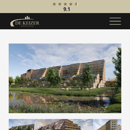
9.1
Koopaanbod
Bestaande bouw
Internationaal
Nieuwbouw
Bedrijfsaanbod
Huuraanbod
Bestaande bouw
Internationaal
Nieuwbouw
Bedrijfsaanbod