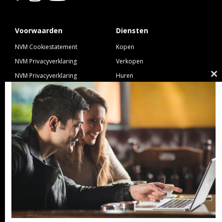
Voorwaarden
Diensten
NVM Cookiestatement
Kopen
NVM Privacyverklaring
Verkopen
NVM Privacyverklaring
Huren
Cl
Nieuwbouw
Verhuren
th
NVM Voorwaarden Consument
Taxeren
m
NVM Voorwaarden
Hypotheek
Professionele Opdrachtgevers
Verzekeren
Links
GeldXpert
Ibiza Real Estate BDK
NieuwWonenUtrecht
Zuijdplas | De Keizer