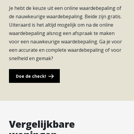
gezamenlijk voedsel verbouwen en de speelheuvels
Je hebt de keuze uit een online waardebepaling of
zijn geschikt voor sport en spel. De watertuin zorgt
de nauwkeurige waardebepaling. Beide zijn gratis.
voor de nodige verkoeling tijdens zomerse dagen.
Uiteraard is het altijd mogelijk om na de online
waardebepaling alsnog een afspraak te maken
Kenmerken BNR K-4-18
voor een nauwkeurige waardebepaling. Ga je voor
– Woonoppervlakte van 70 m2
een accurate en complete waardebepaling of voor
– Ideale woning voor starters
snelheid en gemak?
– Eigen berging van circa 6 m2
– Energiezuinige woning
Doe de check!
– Buitenruimte van circa 19 m2
– Voorzien van vloerverwarming
Tip! Voordat je een keuze voor een appartement
maakt, is het verstandig een goed beeld te hebben
van je financieringsmogelijkheden. Laat bij een
Vergelijkbare
hypotheekadviseur vrijblijvend een