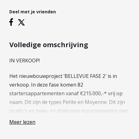
Hypotheek verhogen
Deel met je vrienden
Starterslening
Financiële check
Banken
Duurzame hypotheek
Volledige omschrijving
Reviews
IN VERKOOP!
Contact
Het nieuwbouwproject ‘BELLEVUE FASE 2′ is in
Leer ons kennen
verkoop. In deze fase komen 82
Over Ons
startersappartementen vanaf €215.000,-* vrij op
naam. Dit zijn de types Petite en Moyenne. Dit zijn
Ons Team
studio’s en twee- en driekamerappartementen met
Vacatures
een woonoppervlakte van circa 28 tot 80 m².
FAQ
Meer lezen
Blog
Je interesse kenbaar maken en digitaal inschrijven