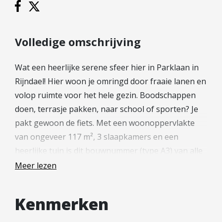
Diensten
Kopen
Volledige omschrijving
Verkopen
Huren
Wat een heerlijke serene sfeer hier in Parklaan in
Verhuren
Rijndael! Hier woon je omringd door fraaie lanen en
Taxeren
volop ruimte voor het hele gezin. Boodschappen
Verzekeren
doen, terrasje pakken, naar school of sporten? Je
pakt gewoon de fiets. Met een woonoppervlakte
Nieuwbouw
van ongeveer 117 m², 3 slaapkamers en een
Projectontwikkelaars
heerlijke tuin is dit bouwnummer (type A3) van alle
Particulieren
gemakken voorzien. Geen zorgen over parkeren!
Meer lezen
Op het gezamenlijke binnenterrein heb je een
Hypotheken
vaste parkeerplek. Handig als je even snel de auto
Kenmerken
Hypotheekadvies
wilt pakken richting Utrecht. Is je de erker al
Hypotheek oversluiten
opgevallen? Wat fijn wonen hier!