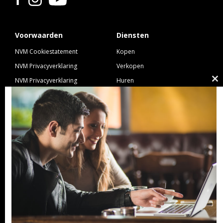
Voorwaarden
Diensten
NVM Cookiestatement
Kopen
NVM Privacyverklaring
Verkopen
NVM Privacyverklaring
Huren
Cl
Nieuwbouw
Verhuren
th
NVM Voorwaarden Consument
Taxeren
m
NVM Voorwaarden
Hypotheek
Professionele Opdrachtgevers
Verzekeren
Links
GeldXpert
Ibiza Real Estate BDK
NieuwWonenUtrecht