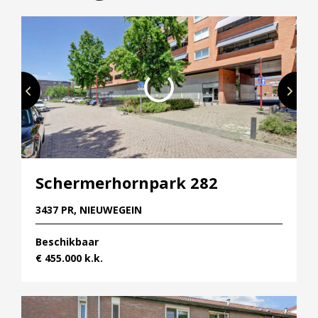
naturelkleurige materialen mooi opgaan in de
parkachtige omgeving waarin ze staan.
Stadswachters zijn rond sfeervolle hofjes geplaatst,
en elke woning beschikt over een privétuin met een
houten berging achterin. Vanuit de woonkamer
heb je uitzicht op en direct toegang tot de tuin,
zodat je optimaal van het buitenleven kunt
genieten. Zoek je een unieke woonervaring, dan is
een van de 10 Poortwachters met een
Schermerhornpark 282
bovenwoning-indeling misschien wat voor jou.
Poortwachters hebben namelijk een woonkeuken
3437 PR, NIEUWEGEIN
en een separate living. Elke woning beschikt over
Beschikbaar
een inpandige berging naast de voordeur en een
€ 455.000 k.k.
patioterras. Direct achter het terras ligt een
groenstrook, die door de gemeente wordt beheerd,
is volop ruimte voor ontmoetingen en