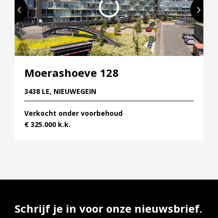
HoeveRijk is ook met de auto goed ontsloten, je zit
zo op de A2 richting Amsterdam, de A27 naar
Hilversum en A12 richting Arnhem en Den Haag.
Kortom; je woont heerlijk centraal in Nieuwegein!
Moerashoeve 128
3438 LE, NIEUWEGEIN
Verkocht onder voorbehoud
€ 325.000 k.k.
Schrijf je in voor onze nieuwsbrief.