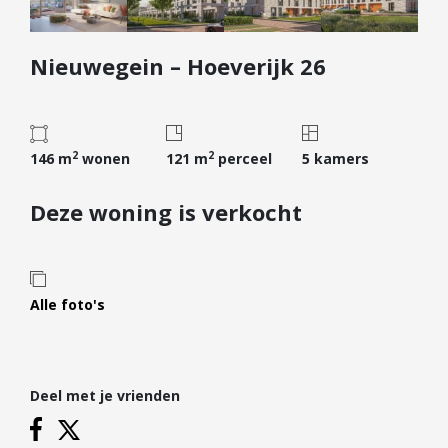
Diensten
Nieuwegein – Hoeverijk 26
Kopen
Verkopen
Huren
2
2
Verhuren
146 m
wonen
121 m
perceel
5 kamers
Taxeren
Deze woning is verkocht
Verzekeren
Nieuwbouw
Projectontwikkelaars
Alle foto's
Particulieren
Hypotheken
Deel met je vrienden
Hypotheekadvies
Hypotheek oversluiten