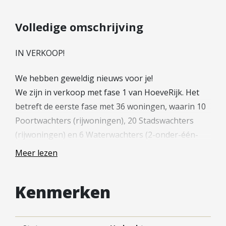
Hypotheek verhogen
Starterslening
Volledige omschrijving
Financiële check
IN VERKOOP!
Banken
Duurzame hypotheek
We hebben geweldig nieuws voor je!
We zijn in verkoop met fase 1 van HoeveRijk. Het
Reviews
betreft de eerste fase met 36 woningen, waarin 10
Contact
Poortwachters (rijwoningen), 20 Stadswachters
(rijwoningen) en 6 Waterwachters (2-onder-één-
Leer ons kennen
kapwoningen) worden aangeboden.
Over Ons
Meer lezen
Ons Team
Welkom in HoeveRijk! Hier wordt een nieuw
Vacatures
Kenmerken
woongebied gerealiseerd met onder andere 62
FAQ
koopwoningen. Een prachtige plek in Nieuwegein
Blog
met voorzieningen als een supermarkt, restaurant