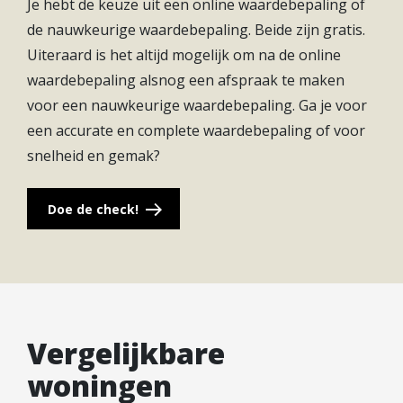
Je hebt de keuze uit een online waardebepaling of
Waterwachters perfect in hun omgeving,
de nauwkeurige waardebepaling. Beide zijn gratis.
waarbij ze deels direct aan het water zijn gelegen.
Uiteraard is het altijd mogelijk om na de online
Een aantal woningen beschikken over een terras
waardebepaling alsnog een afspraak te maken
aan de oever, maar ook vanaf het dakterras geniet
voor een nauwkeurige waardebepaling. Ga je voor
je van het mooie uitzicht over zowel het water als
een accurate en complete waardebepaling of voor
de wijk. Waterwachters bieden een overvloed aan
snelheid en gemak?
ruimte, licht en privacy. De strategisch geplaatste
raampartijen en het dakterras zorgen ervoor dat je
Doe de check!
altijd je privacy behoudt.
De comfortabele rijwoningen zijn ideaal voor een
uiteenlopende doelgroep. Het ontwerp van de
woningen voldoet aan de diverse behoeften en
voorkeuren van young professionals, gezinnen
Vergelijkbare
met kinderen en senioren. Er zijn 10 Poortwachters
woningen
en 40 Stadswachters, die met hun frisse,