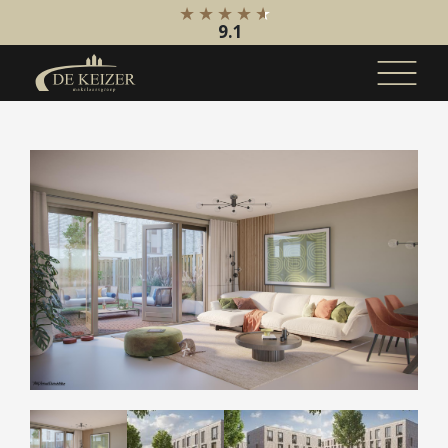
9.1
Koopaanbod
Bestaande bouw
Internationaal
Nieuwbouw
Bedrijfsaanbod
Huuraanbod
Bestaande bouw
Internationaal
Nieuwbouw
Bedrijfsaanbod