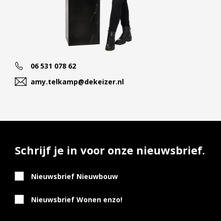
Vestigingen
Vestiging Nieuwegein
Vestiging Houten
Vestiging Vleuten-De Meern en Leidsche Rijn
06 531 078 62
Vestiging Utrecht
amy.telkamp@dekeizer.nl
Vestiging Vianen
Vestiging Maarssen
Inloggen MOVE
Schrijf je in voor onze nieuwsbrief.
Nieuwsbrief Nieuwbouw
Nieuwsbrief Wonen enzo!