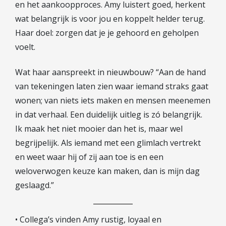
en het aankoopproces. Amy luistert goed, herkent
wat belangrijk is voor jou en koppelt helder terug.
Diensten
Haar doel: zorgen dat je je gehoord en geholpen
Kopen
voelt.
Verkopen
Huren
Wat haar aanspreekt in nieuwbouw? “Aan de hand
Verhuren
van tekeningen laten zien waar iemand straks gaat
Taxeren
wonen; van niets iets maken en mensen meenemen
Verzekeren
in dat verhaal. Een duidelijk uitleg is zó belangrijk.
Ik maak het niet mooier dan het is, maar wel
Nieuwbouw
begrijpelijk. Als iemand met een glimlach vertrekt
Projectontwikkelaars
en weet waar hij of zij aan toe is en een
Particulieren
weloverwogen keuze kan maken, dan is mijn dag
geslaagd.”
Hypotheken
Hypotheekadvies
• Collega’s vinden Amy rustig, loyaal en
Hypotheek oversluiten