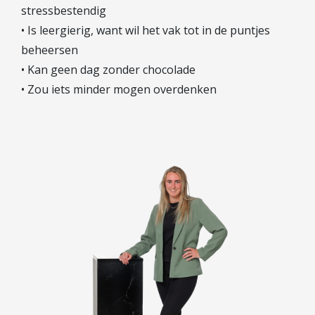
stressbestendig
Hypotheek verhogen
• Is leergierig, want wil het vak tot in de puntjes
Starterslening
beheersen
Financiële check
• Kan geen dag zonder chocolade
Banken
• Zou iets minder mogen overdenken
Duurzame hypotheek
Reviews
Contact
Leer ons kennen
Over Ons
Ons Team
Vacatures
FAQ
Blog