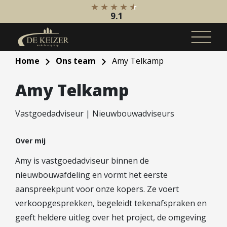
9.1
Home
Ons team
Amy Telkamp
Koopaanbod
Amy Telkamp
Bestaande bouw
Internationaal
Vastgoedadviseur | Nieuwbouwadviseurs
Nieuwbouw
Bedrijfsaanbod
Over mij
Amy is vastgoedadviseur binnen de
Huuraanbod
nieuwbouwafdeling en vormt het eerste
Bestaande bouw
aanspreekpunt voor onze kopers. Ze voert
Internationaal
verkoopgesprekken, begeleidt tekenafspraken en
Nieuwbouw
geeft heldere uitleg over het project, de omgeving
Bedrijfsaanbod