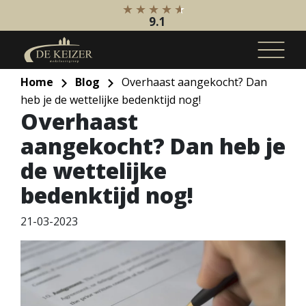
9.1
Home
Blog
Overhaast aangekocht? Dan
heb je de wettelijke bedenktijd nog!
Koopaanbod
Overhaast
Bestaande bouw
aangekocht? Dan heb je
Internationaal
de wettelijke
Nieuwbouw
Bedrijfsaanbod
bedenktijd nog!
Huuraanbod
21-03-2023
Bestaande bouw
Internationaal
Nieuwbouw
Bedrijfsaanbod