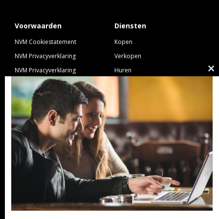
Voorwaarden
Diensten
NVM Cookiestatement
Kopen
NVM Privacyverklaring
Verkopen
NVM Privacyverklaring
Huren
Cl
Nieuwbouw
Verhuren
th
NVM Voorwaarden Consument
Taxeren
m
NVM Voorwaarden
Hypotheek
Professionele Opdrachtgevers
Verzekeren
Links
GeldXpert
Ibiza Real Estate BDK
NieuwWonenUtrecht
Zuijdplas | De Keizer