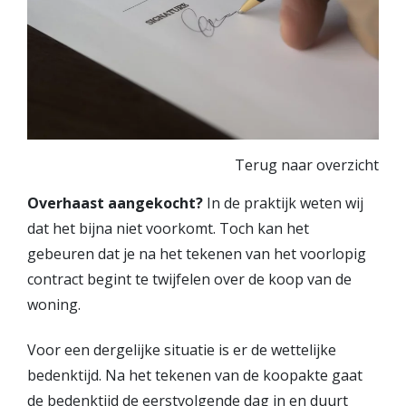
Diensten
Kopen
Verkopen
Huren
Verhuren
Terug naar overzicht
Taxeren
Verzekeren
Overhaast aangekocht?
In de praktijk weten wij
dat het bijna niet voorkomt. Toch kan het
Nieuwbouw
gebeuren dat je na het tekenen van het voorlopig
Projectontwikkelaars
contract begint te twijfelen over de koop van de
Particulieren
woning.
Hypotheken
Voor een dergelijke situatie is er de wettelijke
Hypotheekadvies
bedenktijd. Na het tekenen van de koopakte gaat
Hypotheek oversluiten
de bedenktijd de eerstvolgende dag in en duurt