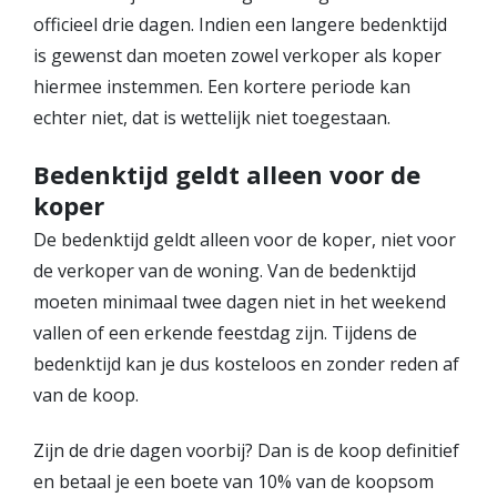
Hypotheek verhogen
officieel drie dagen. Indien een langere bedenktijd
Starterslening
is gewenst dan moeten zowel verkoper als koper
Financiële check
hiermee instemmen. Een kortere periode kan
echter niet, dat is wettelijk niet toegestaan.
Banken
Duurzame hypotheek
Bedenktijd geldt alleen voor de
koper
Reviews
De bedenktijd geldt alleen voor de koper, niet voor
Contact
de verkoper van de woning. Van de bedenktijd
Leer ons kennen
moeten minimaal twee dagen niet in het weekend
vallen of een erkende feestdag zijn. Tijdens de
Over Ons
bedenktijd kan je dus kosteloos en zonder reden af
Ons Team
van de koop.
Vacatures
FAQ
Zijn de drie dagen voorbij? Dan is de koop definitief
Blog
en betaal je een boete van 10% van de koopsom