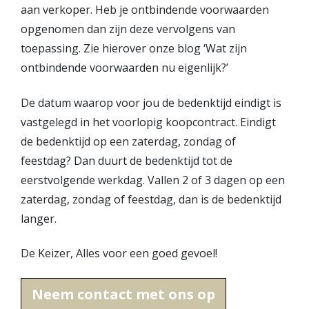
aan verkoper. Heb je ontbindende voorwaarden
Vestigingen
opgenomen dan zijn deze vervolgens van
Vestiging Nieuwegein
toepassing. Zie hierover onze blog ‘Wat zijn
Vestiging Houten
ontbindende voorwaarden nu eigenlijk?’
Vestiging Vleuten-De Meern en Leidsche Rijn
Vestiging Utrecht
De datum waarop voor jou de bedenktijd eindigt is
Vestiging Vianen
vastgelegd in het voorlopig koopcontract. Eindigt
Vestiging Maarssen
de bedenktijd op een zaterdag, zondag of
feestdag? Dan duurt de bedenktijd tot de
Inloggen MOVE
eerstvolgende werkdag. Vallen 2 of 3 dagen op een
zaterdag, zondag of feestdag, dan is de bedenktijd
langer.
De Keizer, Alles voor een goed gevoel!
Neem contact met ons op