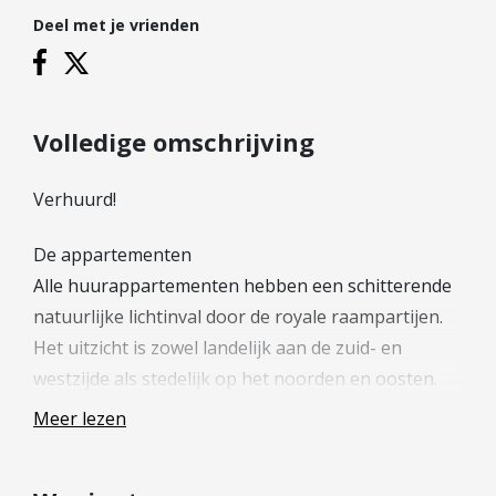
Hypotheek verhogen
Deel met je vrienden
Starterslening
Financiële check
Banken
Volledige omschrijving
Duurzame hypotheek
Verhuurd!
Reviews
Contact
De appartementen
Alle huurappartementen hebben een schitterende
Leer ons kennen
natuurlijke lichtinval door de royale raampartijen.
Over Ons
Het uitzicht is zowel landelijk aan de zuid- en
Ons Team
westzijde als stedelijk op het noorden en oosten.
Vacatures
Op de begane grond heeft elk appartement zijn
Meer lezen
FAQ
eigen privé parkeerplaats op het binnenterrein en
Blog
privé berging voor het veilig stallen van fietsen. De