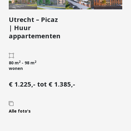
Diensten
Utrecht – Picaz
Kopen
| Huur
Verkopen
appartementen
Huren
Verhuren
Taxeren
2
2
80 m
- 98 m
Verzekeren
wonen
Nieuwbouw
€ 1.225,- tot € 1.385,-
Projectontwikkelaars
Particulieren
Hypotheken
Alle foto's
Hypotheekadvies
Hypotheek oversluiten