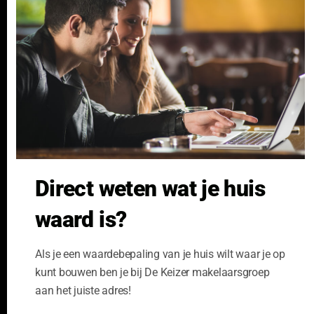
m
NVM Voorwaarden
Hypotheek
Professionele Opdrachtgevers
Verzekeren
Links
GeldXpert
Ibiza Real Estate BDK
NieuwWonenUtrecht
Zuijdplas | De Keizer
Bedrijfsmakelaars
Direct weten wat je huis
Kennisbank
waard is?
Als je een waardebepaling van je huis wilt waar je op
kunt bouwen ben je bij De Keizer makelaarsgroep
aan het juiste adres!