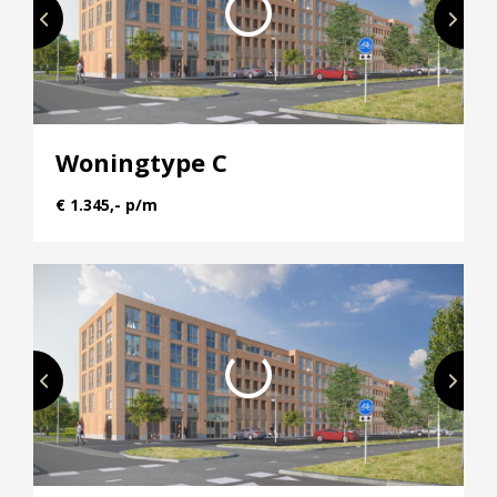
van grote raampartijen waarmee een natuurlijke
lichtinval wordt gecreëerd. Alle appartementen
worden aangeboden met één privé parkeerplaats
op het binnenterrein en een privé bergruimte op
de begane grond voor onder meer het stallen van
fietsen.
Woningtype C
€ 1.345,- p/m
De locatie
Appartementencomplex Picaz is gelegen aan de
Pablo Picassostraat in de wijk Het Zand in de
Leidsche Rijn te Utrecht. Deze wijk is zeer in trek.
De locatie is namelijk een perfecte uitvalbasis. Zo is
Winkelcentrum Leidsche Rijn Centrum met winkels,
horecagelegenheden en zelfs een bioscoop op 5
minuten fietsen. Supermarkten en drogisterijen
liggen op loopafstand in het gezellige
winkelcentrum Terwijde. En het uitlaten van de