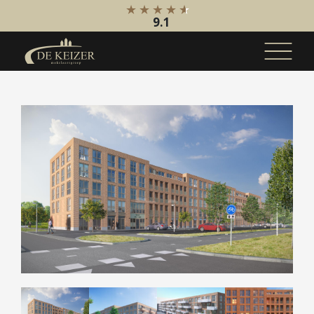
9.1
Koopaanbod
Bestaande bouw
Internationaal
Nieuwbouw
Bedrijfsaanbod
Huuraanbod
Bestaande bouw
Internationaal
Nieuwbouw
Bedrijfsaanbod