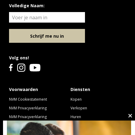
Volledige Naam:
Schrijf me nu in
Volg ons!
Voorwaarden
Diensten
NVM Cookiestatement
Kopen
NVM Privacyverklaring
Verkopen
NVM Privacyverklaring
Huren
Cl
Nieuwbouw
Verhuren
th
NVM Voorwaarden Consument
Taxeren