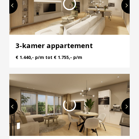
Rijnhuizen in Nieuwegein centraal staat. Ontdek de
137 prachtige huurappartementen, variërend van
37 tot 133 m², ontworpen om aan elke levensstijl te
voldoen. Geniet van royale buitenruimtes en
zorgeloos parkeren. De eerste fase bestaat uit 79
3-kamer appartement
exclusieve appartementen. De appartementen zijn
toonaangevend duurzaam (energielabel A+++),
€ 1.440,- p/m tot € 1.755,- p/m
gasloos met een individuele warmtepomp en
bieden luxe keukens met BOSCH apparatuur en
hoogwaardig sanitair.
In verband met de bouwvolgorde wordt
FULTONPARK in verschillende fases in verhuur
aangeboden, eerst zal gestart worden met 79
appartementen.