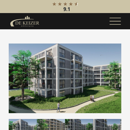
9.1
Koopaanbod
Bestaande bouw
Internationaal
Nieuwbouw
Bedrijfsaanbod
Huuraanbod
Bestaande bouw
Internationaal
Nieuwbouw
Bedrijfsaanbod