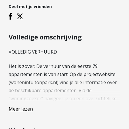
Hypotheek verhogen
Deel met je vrienden
Starterslening
Financiële check
Banken
Volledige omschrijving
Duurzame hypotheek
VOLLEDIG VERHUURD
Reviews
Contact
Het is zover: De verhuur van de eerste 79
appartementen is van start! Op de projectwebsite
Leer ons kennen
(woneninfultonpark.nl) vind je alle informatie over
Over Ons
de beschikbare appartementen. Via de
Ons Team
”woningzoeker” navigeer je op een overzichtelijke
Vacatures
manier door het gebouw heen en vind je alle
Meer lezen
FAQ
specifieke informatie zoals de plattegrond van het
Blog
appartement, de ligging in het gebouw en de