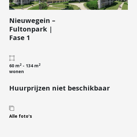
Diensten
Nieuwegein –
Kopen
Fultonpark |
Verkopen
Fase 1
Huren
Verhuren
Taxeren
2
2
60 m
- 134 m
Verzekeren
wonen
Nieuwbouw
Huurprijzen niet beschikbaar
Projectontwikkelaars
Particulieren
Hypotheken
Alle foto's
Hypotheekadvies
Hypotheek oversluiten