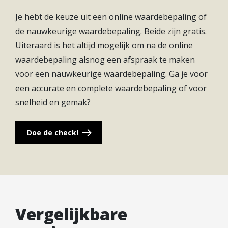
+ Natuurinclusief elementen in het metselwerk
Je hebt de keuze uit een online waardebepaling of
+ Vele opties en uitbreidingsmogelijkheden
de nauwkeurige waardebepaling. Beide zijn gratis.
Uiteraard is het altijd mogelijk om na de online
Rijnvliet blijft enorm populair en is nog steeds in
waardebepaling alsnog een afspraak te maken
ontwikkeling mede dankzij vele betrokken
voor een nauwkeurige waardebepaling. Ga je voor
bewoners. En aansprekend voorbeeld daarvan is
een accurate en complete waardebepaling of voor
het project: ‘de eetbare woonwijk Rijnvliet’ dat
snelheid en gemak?
onlangs een internationale prijs in de wacht
gesleept heeft. Een publieksjury van ruim duizend
Doe de check!
Europese burgers heeft de Innovation in Politics
Awards 2021 toegekend aan Utrecht, in de
categorie Ecologie. Een resultaat waar we trots op
mogen zijn! Nog dit jaar wordt de aanleg van het
voedselbos in de wijk afgerond.
Vergelijkbare
Locatie