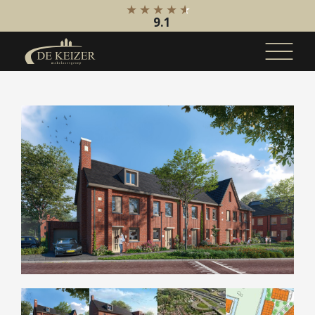
9.1
Koopaanbod
Bestaande bouw
Internationaal
Nieuwbouw
Bedrijfsaanbod
Huuraanbod
Bestaande bouw
Internationaal
Nieuwbouw
Bedrijfsaanbod