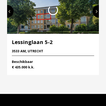
grachten slenteren of fietsen, en genieten van een
terrasje of een van de vele restaurants.
Perfect gelegen
Rijnvliet ligt zeer centraal in Nederland, waardoor
alle grote steden heel goed bereikbaar zijn. In een
paar minuten zit je op de A2 en de A12 naar
Lessinglaan 5-2
Amsterdam, Den Bosch, Arnhem of Rotterdam/Den
3533 AM, UTRECHT
Haag!
Beschikbaar
€ 435.000 k.k.