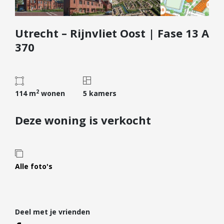
Diensten
Utrecht – Rijnvliet Oost | Fase 13 A
Kopen
370
Verkopen
Huren
Verhuren
2
114 m
wonen
5 kamers
Taxeren
Verzekeren
Deze woning is verkocht
Nieuwbouw
Projectontwikkelaars
Particulieren
Alle foto's
Hypotheken
Hypotheekadvies
Deel met je vrienden
Hypotheek oversluiten