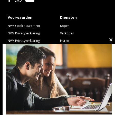
Voorwaarden
Diensten
NVM Cookiestatement
Kopen
NVM Privacyverklaring
Verkopen
NVM Privacyverklaring
Huren
Cl
Nieuwbouw
Verhuren
th
NVM Voorwaarden Consument
Taxeren
m
NVM Voorwaarden
Hypotheek
Professionele Opdrachtgevers
Verzekeren
Links
GeldXpert
Ibiza Real Estate BDK
NieuwWonenUtrecht