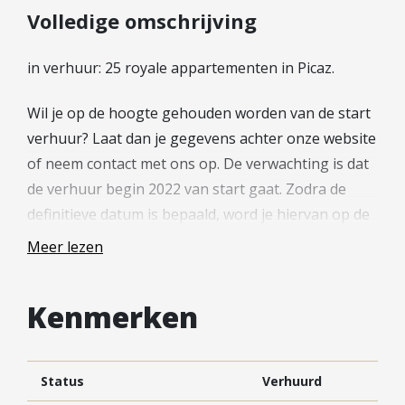
Hypotheek verhogen
Volledige omschrijving
Starterslening
in verhuur: 25 royale appartementen in Picaz.
Financiële check
Banken
Wil je op de hoogte gehouden worden van de start
Duurzame hypotheek
verhuur? Laat dan je gegevens achter onze website
of neem contact met ons op. De verwachting is dat
Reviews
de verhuur begin 2022 van start gaat. Zodra de
Contact
definitieve datum is bepaald, word je hiervan op de
hoogte gesteld.
Leer ons kennen
Meer lezen
Over Ons
—
Ons Team
Kenmerken
Vacatures
De appartementen
FAQ
Alle huurappartementen hebben een schitterende
Blog
natuurlijke lichtinval door de royale raampartijen.
Status
Verhuurd