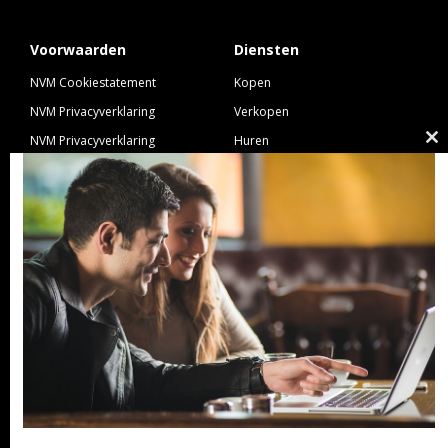
Voorwaarden
Diensten
NVM Cookiestatement
Kopen
NVM Privacyverklaring
Verkopen
NVM Privacyverklaring
Huren
Cl
Nieuwbouw
Verhuren
th
NVM Voorwaarden Consument
Taxeren
m
NVM Voorwaarden
Hypotheek
Professionele Opdrachtgevers
Verzekeren
Links
GeldXpert
Ibiza Real Estate BDK
NieuwWonenUtrecht
Zuijdplas | De Keizer