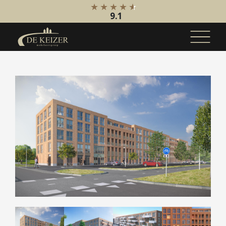
9.1
Koopaanbod
Bestaande bouw
Internationaal
Nieuwbouw
Bedrijfsaanbod
Huuraanbod
Bestaande bouw
Internationaal
Nieuwbouw
Bedrijfsaanbod