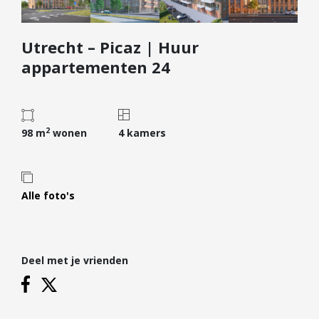
Diensten
Utrecht – Picaz | Huur
Kopen
appartementen 24
Verkopen
Huren
Verhuren
2
98 m
wonen
4 kamers
Taxeren
Verzekeren
Nieuwbouw
Alle foto's
Projectontwikkelaars
Particulieren
Deel met je vrienden
Hypotheken
Hypotheekadvies
Hypotheek oversluiten