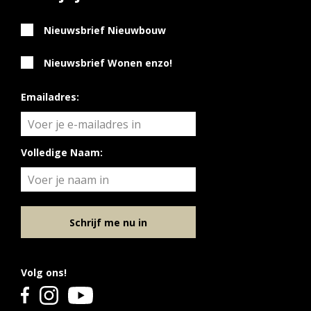
wasmachine en wasdroger
– Gasloos door gebruik van stadsverwarming en
Nieuwsbrief Nieuwbouw
elektrisch koken
– EPC appartementencomplex is maximaal 0,4
Nieuwsbrief Wonen enzo!
energielabel A
Emailadres:
Volledige Naam:
Schrijf me nu in
Volg ons!