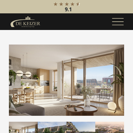
9.1
Koopaanbod
Bestaande bouw
Internationaal
Nieuwbouw
Bedrijfsaanbod
Huuraanbod
Bestaande bouw
Internationaal
Nieuwbouw
Bedrijfsaanbod