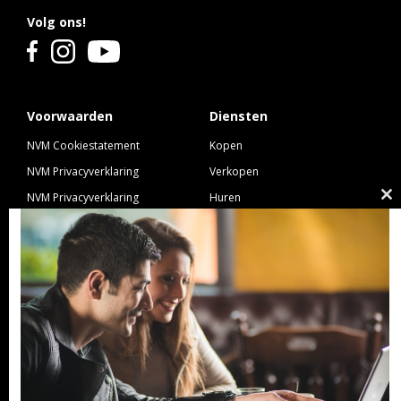
Volg ons!
Voorwaarden
Diensten
NVM Cookiestatement
Kopen
NVM Privacyverklaring
Verkopen
NVM Privacyverklaring
Huren
Cl
Nieuwbouw
Verhuren
th
NVM Voorwaarden Consument
Taxeren
m
NVM Voorwaarden
Hypotheek
Professionele Opdrachtgevers
Verzekeren
Links
GeldXpert