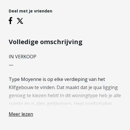
Hypotheek verhogen
Deel met je vrienden
Starterslening
Financiële check
Banken
Duurzame hypotheek
Volledige omschrijving
Reviews
IN VERKOOP
—
Contact
Leer ons kennen
Type Moyenne is op elke verdieping van het
Over Ons
Klifgebouw te vinden. Dat maakt dat je qua ligging
genoeg te kiezen hebt! In dit woningtype heb je alle
Ons Team
ruimte én is alles gelijkvloers. Heel comfortabel.
Vacatures
Moyenne heeft een woonoppervlakte van circa 58
FAQ
Meer lezen
tot en met 88 m², is een studio of heeft één of twee
Blog
slaapkamers, een open woonkeuken en een