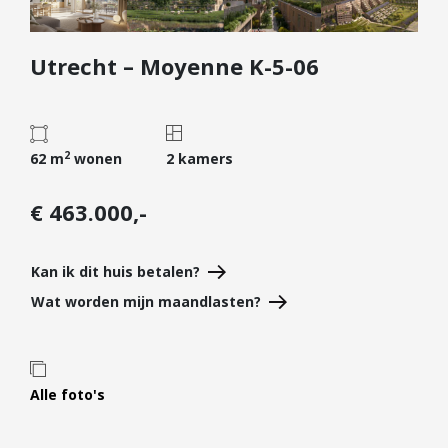
Diensten
Utrecht – Moyenne K-5-06
Kopen
Verkopen
Huren
2
Verhuren
62 m
wonen
2 kamers
Taxeren
€ 463.000,-
Verzekeren
Nieuwbouw
Kan ik dit huis betalen?
Projectontwikkelaars
Wat worden mijn maandlasten?
Particulieren
Hypotheken
Alle foto's
Hypotheekadvies
Hypotheek oversluiten