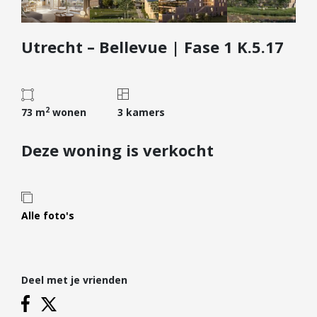
Diensten
Utrecht – Bellevue | Fase 1 K.5.17
Kopen
Verkopen
Huren
2
Verhuren
73 m
wonen
3 kamers
Taxeren
Deze woning is verkocht
Verzekeren
Nieuwbouw
Projectontwikkelaars
Alle foto's
Particulieren
Hypotheken
Deel met je vrienden
Hypotheekadvies
Hypotheek oversluiten