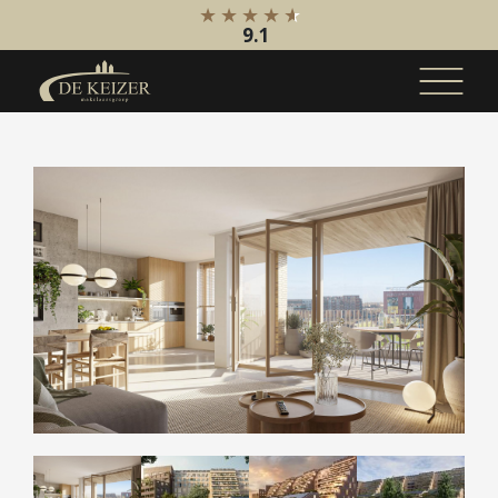
9.1
Koopaanbod
Bestaande bouw
Internationaal
Nieuwbouw
Bedrijfsaanbod
Huuraanbod
Bestaande bouw
Internationaal
Nieuwbouw
Bedrijfsaanbod