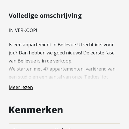
Hypotheek verhogen
Starterslening
Volledige omschrijving
Financiële check
IN VERKOOP!
Banken
Duurzame hypotheek
Is een appartement in Bellevue Utrecht iets voor
jou? Dan hebben we goed nieuws! De eerste fase
Reviews
van Bellevue is in de verkoop.
Contact
We starten met 47 appartementen, variërend van
een studio en een aantal van onze ‘Petites’ tot
Leer ons kennen
riante appartementen met veel leefruimte en drie
Over Ons
Meer lezen
slaapkamers. Alles gloednieuw, energiezuinig en
Ons Team
onderhoudsvrij.
Vacatures
Kenmerken
FAQ
Op de projectwebsite(bellevue-utrecht.nl) kan je
Blog
alle verkoopdocumentatie voor de diverse