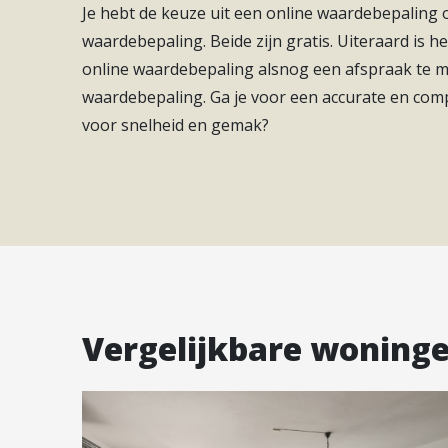
natuurlijke oevers en wadi’s?
Je hebt de keuze uit een online waardebepaling
waardebepaling. Beide zijn gratis. Uiteraard is he
Soort(en) verwarming
Vloerverwarming Gehee
BONJOUR, UTRECHT
online waardebepaling alsnog een afspraak te
Soort(en) warm water
Elektrische Boiler Eig
Bellevue betekent genieten in de leukste stad va
waardebepaling. Ga je voor een accurate en com
Alles is snel en gemakkelijk te bereiken, of het n
voor snelheid en gemak?
het openbaar vervoer of met de auto via de vele 
stadse leven én geniet je van een groene en rus
Vergelijkbare woning