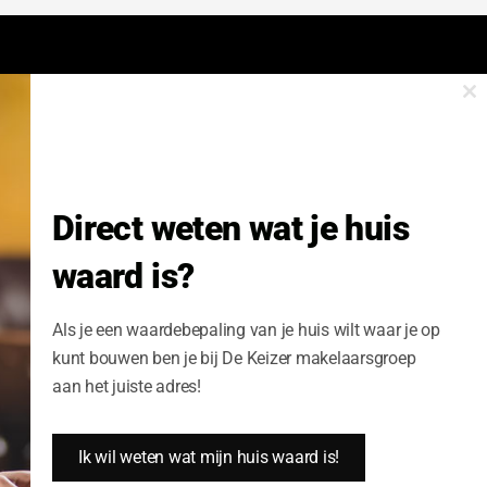
Cl
onze nieuwsbrief.
th
m
Nieuwsbrief Wonen enzo!
Direct weten wat je huis
Volledige Naam:
waard is?
Schrijf me nu in
Als je een waardebepaling van je huis wilt waar je op
kunt bouwen ben je bij De Keizer makelaarsgroep
aan het juiste adres!
Ik wil weten wat mijn huis waard is!