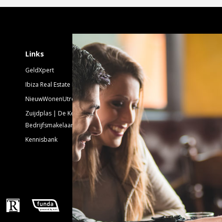
Schrijf je in voor 
Links
GeldXpert
Nieuwsbrief Nieuwbouw
Ibiza Real Estate BDK
NieuwWonenUtrecht
Emailadres:
Zuijdplas | De Keizer
Bedrijfsmakelaars
Kennisbank
Volg ons!