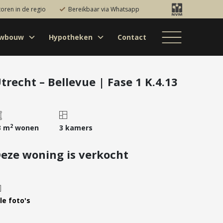
toren in de regio
Bereikbaar via Whatsapp
uwbouw
Hypotheken
Contact
Bestaande bouw
Particulieren
Hypotheekadvies
Bestaande bouw
Internationaal
jectontwikkelaars
Hypotheek
Nieuwbouw
Internationaal
Nieuwbouw
oversluiten
trecht – Bellevue | Fase 1 K.4.13
Bedrijfsaanbod
Nieuwbouw
Hypotheek
Projectontwikkelaars
verhogen
Bedrijfsaanbod
Particulieren
Starterslening
2
3 m
wonen
3 kamers
Financiële check
eze woning is verkocht
Duurzame
hypotheek
Banken
le foto's