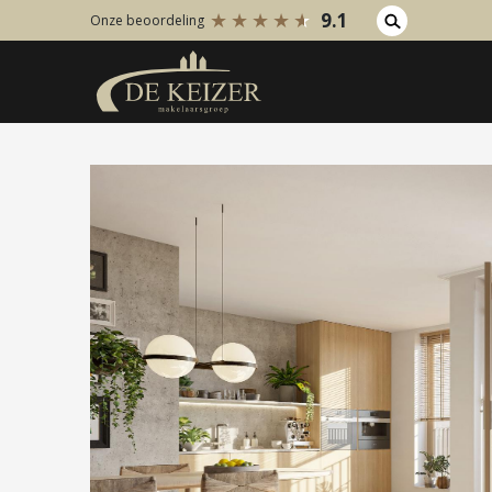
9.1
Onze beoordeling
Koopaanbod
Huuraanb
Bestaande bouw
Bestaan
Internationaal
Internati
Nieuwbouw
Nieuwbo
Bedrijfsaanbod
Bedrijfs