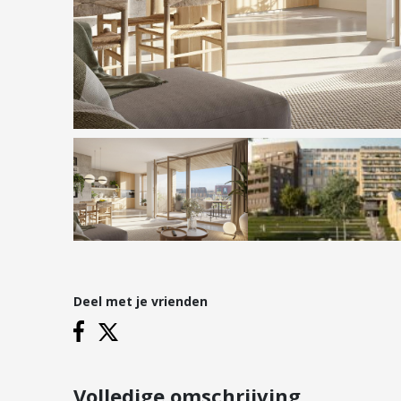
Hypotheken
Reviews
Hypotheekadvies
Hypotheek oversluiten
Hypotheek verhogen
Starterslening
Financiële check
Banken
Duurzame hypotheek
Deel met je vrienden
Vestigingen
Inloggen
Vestiging Nieuwegein
Vestiging Houten
Volledige omschrijving