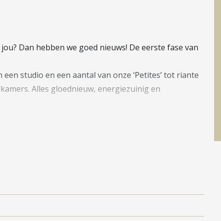
r jou? Dan hebben we goed nieuws! De eerste fase van
en studio en een aantal van onze ‘Petites’ tot riante
kamers. Alles gloednieuw, energiezuinig en
 alle verkoopdocumentatie voor de diverse
gitaal in te schrijven op jouw favoriete
l. Hier woon je dichtbij en uitkijkend op de binnenstad