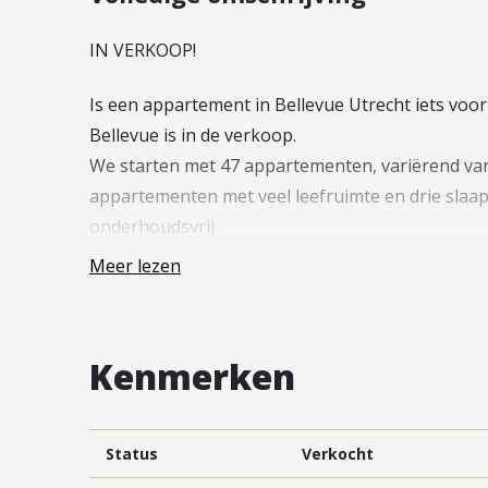
Vestiging Vleuten-De Meern en
Leidsche Rijn
IN VERKOOP!
Vestiging Utrecht
Is een appartement in Bellevue Utrecht iets voo
Vestiging Vianen
Bellevue is in de verkoop.
Vestiging Maarssen
We starten met 47 appartementen, variërend van e
appartementen met veel leefruimte en drie slaap
onderhoudsvrij.
Meer lezen
Op de projectwebsite(bellevue-utrecht.nl) kan je
bouwnummers downloaden en is het mogelijk je di
bouwnummer(s).
Kenmerken
—
WONEN MET BIJZONDER UITZICHT
Status
Verkocht
Bellevue, ook wel ‘mooi uitzicht’ in de Franse taa