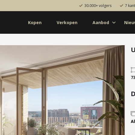
30.000+ volgers
7 kan
Kopen
Verkopen
Aanbod
Nie
Koop
Huur
Pro
od
Diensten
U
de bouw
Kopen
onaal
Verkopen
7
uw
Huren
aanbod
Verhuren
D
Taxeren
Verzekeren
Al