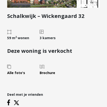
Diensten
Schalkwijk – Wickengaard 32
Kopen
Verkopen
Huren
2
Verhuren
59 m
wonen
3 kamers
Taxeren
Deze woning is verkocht
Verzekeren
Nieuwbouw
Projectontwikkelaars
Alle foto's
Brochure
Particulieren
Hypotheken
Deel met je vrienden
Hypotheekadvies
Hypotheek oversluiten