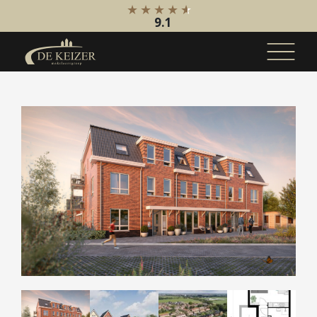
9.1
Koopaanbod
Bestaande bouw
Internationaal
Nieuwbouw
Bedrijfsaanbod
Huuraanbod
Bestaande bouw
Internationaal
Nieuwbouw
Bedrijfsaanbod