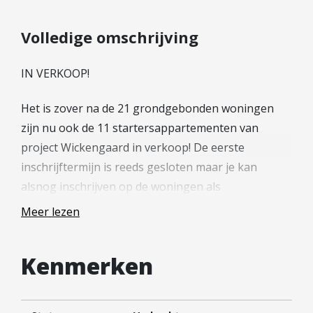
Hypotheek verhogen
Starterslening
Volledige omschrijving
Financiële check
IN VERKOOP!
Banken
Duurzame hypotheek
Het is zover na de 21 grondgebonden woningen
zijn nu ook de 11 startersappartementen van
Reviews
project Wickengaard in verkoop! De eerste
Contact
inschrijftermijn is reeds gesloten maar je kan
alsnog inschrijven op de woningen als
Leer ons kennen
(reserve)kandidaat.
Over Ons
Meer lezen
Ons Team
—
Vacatures
Kenmerken
FAQ
Midden in het dorp Schalkwijk, in de oude
Blog
perenboomgaard, komen de nieuwe woningen van