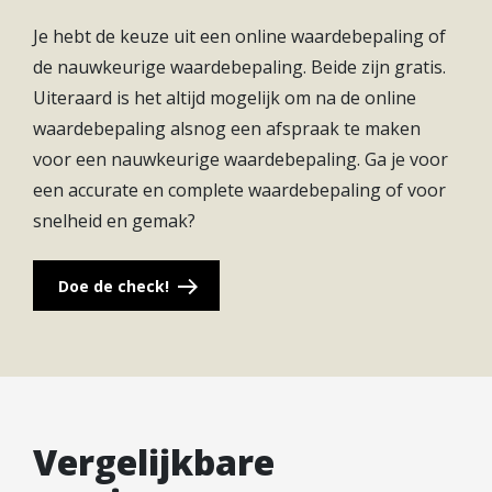
kan worden vergroot door het laten vervallen van
Je hebt de keuze uit een online waardebepaling of
een slaapkamer, maar een slaapkamer kan ook
de nauwkeurige waardebepaling. Beide zijn gratis.
werkkamer worden. Het dakterras op het zuiden
Uiteraard is het altijd mogelijk om na de online
biedt volop mogelijkheden voor buitenleven in alle
waardebepaling alsnog een afspraak te maken
rust en met veel privacy. Daarnaast beschikt de
voor een nauwkeurige waardebepaling. Ga je voor
woning over een berging, een badkamer en een
een accurate en complete waardebepaling of voor
separaat toilet. Een bijzonder woningtype voor wie
snelheid en gemak?
hoogwaardig en ruim wil wonen.
Doe de check!
Vergelijkbare