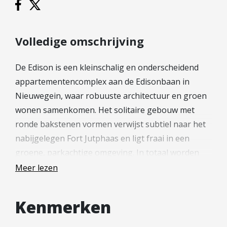
Hypotheek verhogen
Starterslening
Financiële check
Volledige omschrijving
Banken
De Edison is een kleinschalig en onderscheidend
Duurzame hypotheek
appartementencomplex aan de Edisonbaan in
Reviews
Nieuwegein, waar robuuste architectuur en groen
wonen samenkomen. Het solitaire gebouw met
Contact
ronde bakstenen vormen verwijst subtiel naar het
Leer ons kennen
nabijgelegen Fort Jutphaas en ligt fraai in een
Over Ons
groene, parkachtige omgeving. In totaal worden
hier 15 zeer energiezuinige koopappartementen
Ons Team
Meer lezen
gerealiseerd (energielabel A+++ tot A++++),
Vacatures
waaronder drie exclusieve penthouses op de
FAQ
Kenmerken
terugliggende derde verdieping (extra privacy),
Blog
afgewerkt in stijlvol zwart hout in zachte ronde