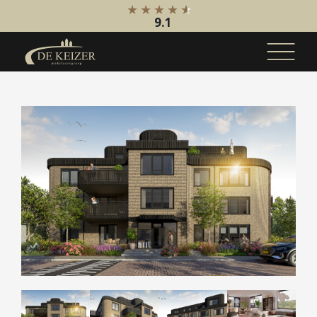
9.1
Koopaanbod
Bestaande bouw
Internationaal
Nieuwbouw
Bedrijfsaanbod
Huuraanbod
Bestaande bouw
Internationaal
Nieuwbouw
Bedrijfsaanbod