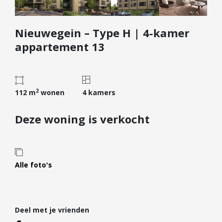
Diensten
Nieuwegein – Type H | 4-kamer
Kopen
appartement 13
Verkopen
Huren
Verhuren
2
112 m
wonen
4 kamers
Taxeren
Verzekeren
Deze woning is verkocht
Nieuwbouw
Projectontwikkelaars
Particulieren
Alle foto's
Hypotheken
Hypotheekadvies
Deel met je vrienden
Hypotheek oversluiten