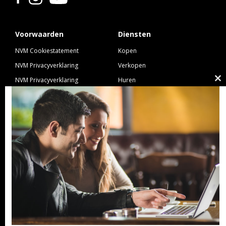
Voorwaarden
Diensten
NVM Cookiestatement
Kopen
NVM Privacyverklaring
Verkopen
NVM Privacyverklaring
Huren
Cl
Nieuwbouw
Verhuren
th
NVM Voorwaarden Consument
Taxeren
m
NVM Voorwaarden
Hypotheek
Professionele Opdrachtgevers
Verzekeren
Links
GeldXpert
Ibiza Real Estate BDK
NieuwWonenUtrecht