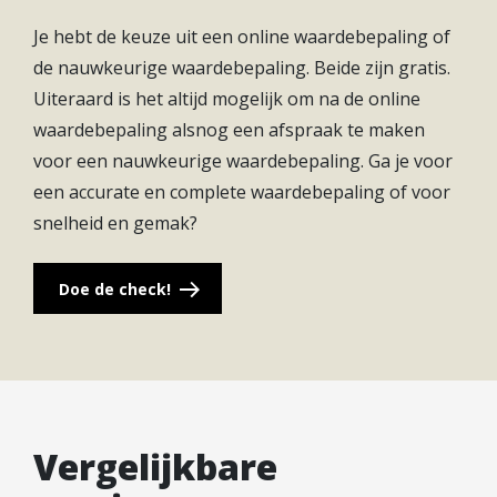
Energieneutraal en toekomstgericht
Je hebt de keuze uit een online waardebepaling of
In de Buitenplaats hoef je je geen zorgen te maken
de nauwkeurige waardebepaling. Beide zijn gratis.
over de duurzaamheid van de woningen. Alle
Uiteraard is het altijd mogelijk om na de online
woningen in Rijndael hebben namelijk het
waardebepaling alsnog een afspraak te maken
energielabel A++++. Dat betekent dat ze optimaal
voor een nauwkeurige waardebepaling. Ga je voor
geïsoleerd zijn en uitgerust met triple glas. Door
een accurate en complete waardebepaling of voor
het gebruik van zonnepanelen in combinatie met
snelheid en gemak?
warmte- en koudeopslag en warmteterugwinning
zijn de woningen nagenoeg zelfvoorzienend. De
Doe de check!
vloerverwarming zorgt ervoor dat je in de winter
nooit meer last hebt van koude voeten, ideaal!
Kortom, wonen in een woning in Rijndael is goed
voor het klimaat, gezondheid én de portemonnee.
Zo ben je op de toekomst voorbereid!
Vergelijkbare