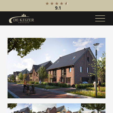
9.1
Koopaanbod
Bestaande bouw
Internationaal
Nieuwbouw
Bedrijfsaanbod
Huuraanbod
Bestaande bouw
Internationaal
Nieuwbouw
Bedrijfsaanbod