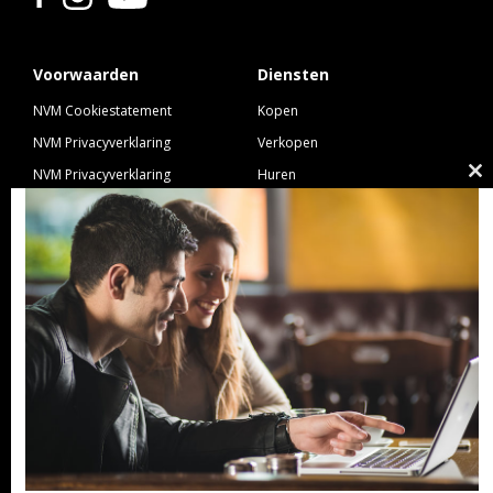
Voorwaarden
Diensten
NVM Cookiestatement
Kopen
NVM Privacyverklaring
Verkopen
NVM Privacyverklaring
Huren
Cl
Nieuwbouw
Verhuren
th
NVM Voorwaarden Consument
Taxeren
m
NVM Voorwaarden
Hypotheek
Professionele Opdrachtgevers
Verzekeren
Links
GeldXpert
Ibiza Real Estate BDK
NieuwWonenUtrecht