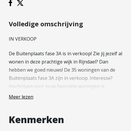
Hypotheek verhogen
Starterslening
Financiële check
Volledige omschrijving
Banken
IN VERKOOP
Duurzame hypotheek
De Buitenplaats fase 3A is in verkoop! Zie jij jezelf al
Reviews
wonen in deze prachtige wijk in Rijndael? Dan
Contact
hebben we goed nieuws! De 35 woningen van de
Buitenplaats fase 3A zijn in verkoop. Interesse?
Leer ons kennen
Inschrijven voor jouw favoriete woningen is
Over Ons
mogelijk middels jouw persoonlijke account welke
Ons Team
Meer lezen
is aan te maken op de projectwebsite(nieuwbouw-
Vacatures
rijndael.nl).
FAQ
Kenmerken
Blog
—