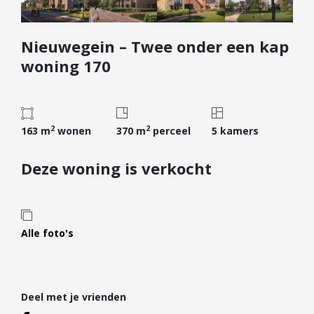
Diensten
Nieuwegein – Twee onder een kap
Kopen
woning 170
Verkopen
Huren
Verhuren
2
2
163 m
wonen
370 m
perceel
5 kamers
Taxeren
Verzekeren
Deze woning is verkocht
Nieuwbouw
Projectontwikkelaars
Particulieren
Alle foto's
Hypotheken
Hypotheekadvies
Deel met je vrienden
Hypotheek oversluiten