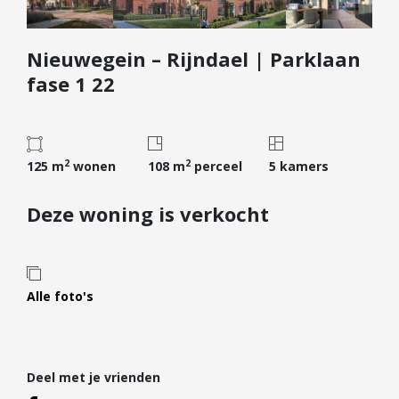
Diensten
Nieuwegein – Rijndael | Parklaan
Kopen
fase 1 22
Verkopen
Huren
Verhuren
2
2
125 m
wonen
108 m
perceel
5 kamers
Taxeren
Verzekeren
Deze woning is verkocht
Nieuwbouw
Projectontwikkelaars
Particulieren
Alle foto's
Hypotheken
Hypotheekadvies
Deel met je vrienden
Hypotheek oversluiten