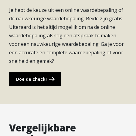
allemaal.
Je hebt de keuze uit een online waardebepaling of
de nauwkeurige waardebepaling. Beide zijn gratis.
Duurzaam wonen, klaar voor de toekomst
Uiteraard is het altijd mogelijk om na de online
Duurzaamheid staat centraal in Parklaan. Alle
waardebepaling alsnog een afspraak te maken
woningen hebben dankzij optimale isolatie en
voor een nauwkeurige waardebepaling. Ga je voor
triple glas het energielabel A+++. De
een accurate en complete waardebepaling of voor
zonnepanelen, in combinatie met warmte- en
snelheid en gemak?
koudeopslag en warmteterugwinning, maken de
woningen nagenoeg zelfvoorzienend en
Doe de check!
vloerverwarming houdt je ‘s winters comfortabel
warm. Dat maakt de woningen in Rijndael goed
voor het klimaat én de portemonnee – en bovenal
helemaal klaar voor de toekomst!
Vergelijkbare