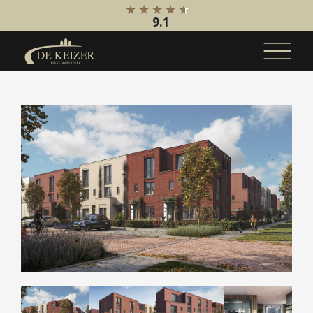
9.1
Koopaanbod
Bestaande bouw
Internationaal
Nieuwbouw
Bedrijfsaanbod
Huuraanbod
Bestaande bouw
Internationaal
Nieuwbouw
Bedrijfsaanbod