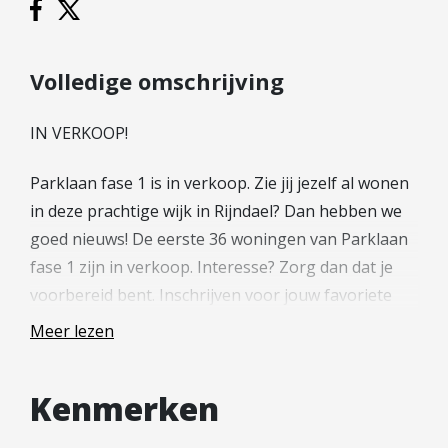
Hypotheek verhogen
Starterslening
Financiële check
Volledige omschrijving
Banken
IN VERKOOP!
Duurzame hypotheek
Parklaan fase 1 is in verkoop. Zie jij jezelf al wonen
Reviews
in deze prachtige wijk in Rijndael? Dan hebben we
Contact
goed nieuws! De eerste 36 woningen van Parklaan
fase 1 zijn in verkoop. Interesse? Zorg dan dat je
Leer ons kennen
voorbereid bent. Inschrijven voor jouw favoriete
Over Ons
woningen is mogelijk middels jouw persoonlijke
Ons Team
Meer lezen
account welke is aan te maken op de
Vacatures
projectwebsite(nieuwbouw-rijndael.nl).
FAQ
Kenmerken
Blog
—