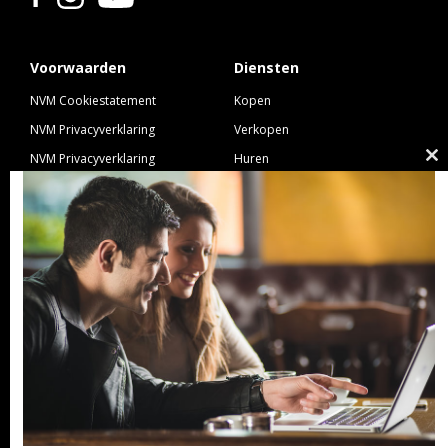
Voorwaarden
Diensten
NVM Cookiestatement
Kopen
NVM Privacyverklaring
Verkopen
NVM Privacyverklaring
Huren
Cl
Nieuwbouw
Verhuren
th
NVM Voorwaarden Consument
Taxeren
m
NVM Voorwaarden
Hypotheek
Professionele Opdrachtgevers
Verzekeren
Links
GeldXpert
Ibiza Real Estate BDK
NieuwWonenUtrecht