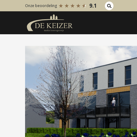
9.1
Onze beoordeling
Koopaanbod
Huuraanb
Bestaande bouw
Bestaan
Internationaal
Internati
Nieuwbouw
Nieuwbo
Bedrijfsaanbod
Bedrijfs