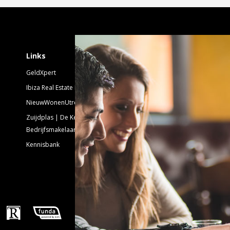
Schrijf je in voor 
Links
GeldXpert
Nieuwsbrief Nieuwbouw
Ibiza Real Estate BDK
NieuwWonenUtrecht
Emailadres:
Zuijdplas | De Keizer
Bedrijfsmakelaars
Kennisbank
Volg ons!