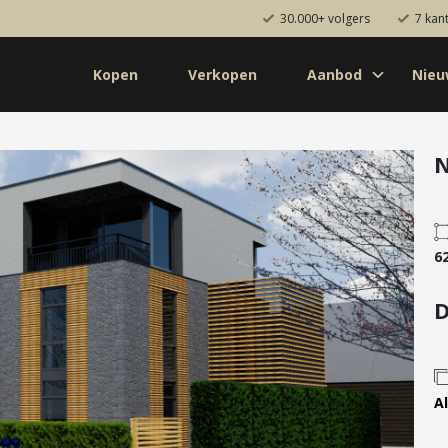
30.000+ volgers
7 kan
Kopen
Verkopen
Aanbod
Nie
Koop
Huur
Pro
od
Diensten
N
de bouw
Kopen
onaal
Verkopen
6
uw
Huren
aanbod
Verhuren
D
Taxeren
Verzekeren
Al