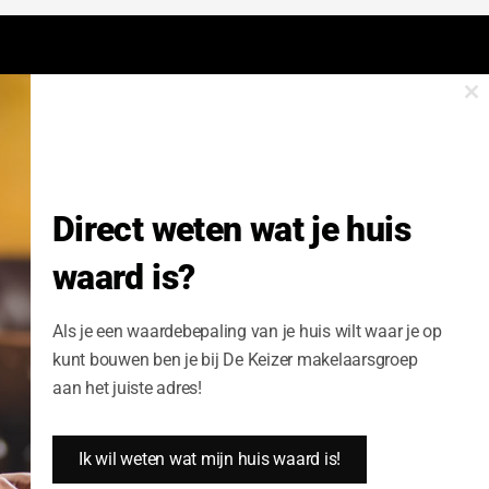
Cl
onze nieuwsbrief.
th
m
Nieuwsbrief Wonen enzo!
Direct weten wat je huis
Volledige Naam:
waard is?
Schrijf me nu in
Als je een waardebepaling van je huis wilt waar je op
kunt bouwen ben je bij De Keizer makelaarsgroep
aan het juiste adres!
Ik wil weten wat mijn huis waard is!