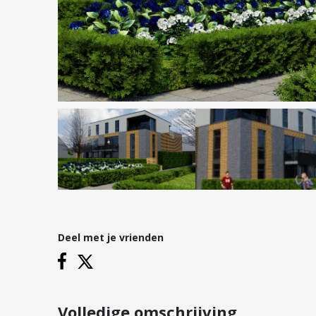
Hypotheken
Reviews
Hypotheekadvies
Hypotheek oversluiten
Hypotheek verhogen
Starterslening
Financiële check
Banken
Duurzame hypotheek
Deel met je vrienden
Vestigingen
Inloggen
Vestiging Nieuwegein
Vestiging Houten
Volledige omschrijving