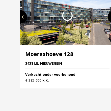
opslagruimte!
ALGEMEEN
– Oplevering Augustus 2023.
– Duurzame appartementen met 5 zonnepanelen
– Vloerverwarming in alle vertrekken, welke per v
– Lucht-water warmtepomp met 200 liter boiler (
– Turn-key oplevering;
Moerashoeve 128
– Voorzien van complete keuken met inbouwapp
3438 LE, NIEUWEGEIN
– Luxe en compleet ingerichte badkamer en toile
– Alle vertrekken zijn voorzien van een PVC-visgr
Verkocht onder voorbehoud
– Wanden en plafonds zijn voorzien van strak stu
€ 325.000 k.k.