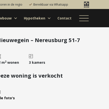
toren in de regio
Bereikbaar via Whatsapp
uwbouw
Hypotheken
Contact
Bestaande bouw
Particulieren
Hypotheekadvies
Bestaande bouw
Internationaal
jectontwikkelaars
Hypotheek
Nieuwbouw
Internationaal
Nieuwbouw
oversluiten
ieuwegein – Nereusburg 51-7
Bedrijfsaanbod
Nieuwbouw
Hypotheek
Projectontwikkelaars
verhogen
Bedrijfsaanbod
Particulieren
Starterslening
2
2 m
wonen
3 kamers
Financiële check
eze woning is verkocht
Duurzame
hypotheek
Banken
le foto's