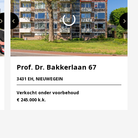
 per appartement;
ertrek regelbaar zijn;
in eigendom);
Prof. Dr. Bakkerlaan 67
aratuur met composiet aanrechtblad;
3431 EH, NIEUWEGEIN
t;
aatvloer;
Verkocht onder voorbehoud
c- en schilderwerk.
€ 245.000 k.k.