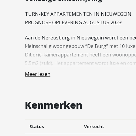
Vestiging Vleuten-De Meern en
Leidsche Rijn
TURN-KEY APPARTEMENTEN IN NIEUWEGEIN
Vestiging Utrecht
PROGNOSE OPLEVERING AUGUSTUS 2023!
Vestiging Vianen
Aan de Nereusburg in Nieuwegein wordt een be
Vestiging Maarssen
kleinschalig woongebouw “De Burg” met 10 lux
Dit drie-kamerappartement heeft een woonopperv
5,5m2 (zuid). Het appartement wordt luxe en c
toilet, een fraaie PVC visgraatvloer, vloerverwa
Meer lezen
binnendeuren.
Het enige wat jij nog hoeft te doen is het plaats
Het comfort van nieuwbouw en het gemak van s
Kenmerken
MODELWONING
Er is reeds een modelwoning (Nereusburg 51-4) 
Status
Verkocht
krijgen van de appartementen.