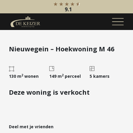
9.1
Koopaanbod
Nieuwegein – Hoekwoning M 46
Bestaande bouw
Internationaal
Nieuwbouw
2
2
130 m
wonen
149 m
perceel
5 kamers
Bedrijfsaanbod
Deze woning is verkocht
Huuraanbod
Bestaande bouw
Internationaal
Nieuwbouw
Deel met je vrienden
Bedrijfsaanbod