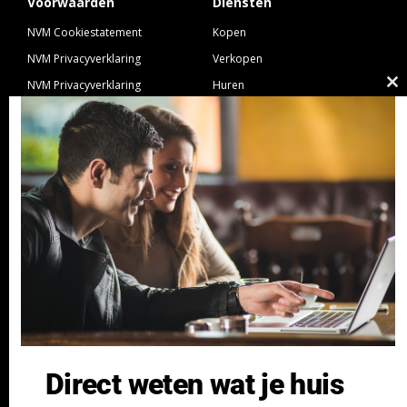
Voorwaarden
Diensten
NVM Cookiestatement
Kopen
NVM Privacyverklaring
Verkopen
NVM Privacyverklaring
Huren
Cl
Nieuwbouw
Verhuren
th
NVM Voorwaarden Consument
Taxeren
m
NVM Voorwaarden
Hypotheek
Professionele Opdrachtgevers
Verzekeren
Links
GeldXpert
Ibiza Real Estate BDK
NieuwWonenUtrecht
Zuijdplas | De Keizer
Bedrijfsmakelaars
Direct weten wat je huis
Kennisbank