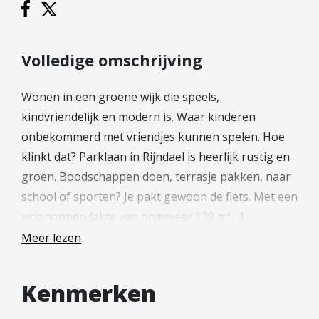
Diensten
Kopen
Volledige omschrijving
Verkopen
Huren
Wonen in een groene wijk die speels,
Verhuren
kindvriendelijk en modern is. Waar kinderen
Taxeren
onbekommerd met vriendjes kunnen spelen. Hoe
Verzekeren
klinkt dat? Parklaan in Rijndael is heerlijk rustig en
groen. Boodschappen doen, terrasje pakken, naar
Nieuwbouw
school of sporten? Je pakt gewoon de fiets. Met een
Projectontwikkelaars
woonoppervlakte van ongeveer 130 m², 4
Particulieren
slaapkamers en een heerlijke tuin is deze
Meer lezen
hoekwoning M (type B3) van alle gemakken
Hypotheken
voorzien. Op het mandelige binnenterrein heb je
Kenmerken
Hypotheekadvies
een parkeerrecht, waardoor je zonder gedoe de
Hypotheek oversluiten
auto pakt om naar Utrecht te rijden. Is dit jouw