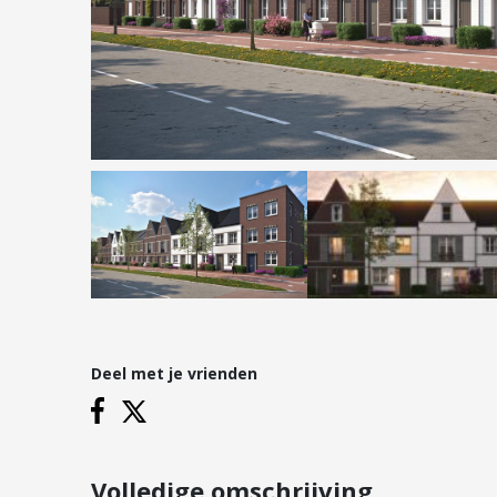
Hypotheken
Reviews
Hypotheekadvies
Hypotheek oversluiten
Hypotheek verhogen
Starterslening
Financiële check
Banken
Duurzame hypotheek
Deel met je vrienden
Vestigingen
Inloggen
Vestiging Nieuwegein
Vestiging Houten
Volledige omschrijving