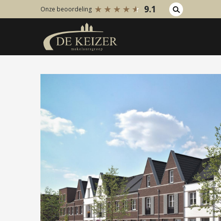
9.1
Onze beoordeling
Koopaanbod
Huuraanb
Bestaande bouw
Bestaan
Internationaal
Internati
Nieuwbouw
Nieuwbo
Bedrijfsaanbod
Bedrijfs