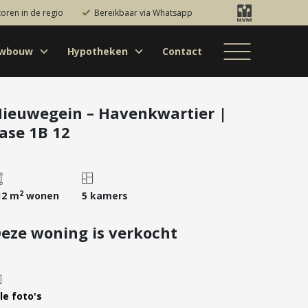
toren in de regio
Bereikbaar via Whatsapp
uwbouw
Hypotheken
Contact
Bestaande bouw
Particulieren
Hypotheekadvies
Bestaande bouw
Internationaal
jectontwikkelaars
Hypotheek
Nieuwbouw
Internationaal
Nieuwbouw
oversluiten
ieuwegein – Havenkwartier |
ase 1B 12
Bedrijfsaanbod
Nieuwbouw
Hypotheek
Projectontwikkelaars
verhogen
Bedrijfsaanbod
Particulieren
Starterslening
Financiële check
2
12 m
wonen
5 kamers
Duurzame
eze woning is verkocht
hypotheek
Banken
le foto's