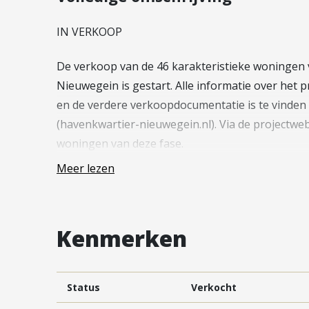
Vestiging Vleuten-De Meern en
Leidsche Rijn
IN VERKOOP
Vestiging Utrecht
De verkoop van de 46 karakteristieke woningen v
Vestiging Vianen
Nieuwegein is gestart. Alle informatie over he
Vestiging Maarssen
en de verdere verkoopdocumentatie is te vinden
(havenkwartier-nieuwegein.nl). Via de projectwebs
woningen van deze fase.
Meer lezen
—
In het project Havenkwartier worden de eerste
Kenmerken
verkoop van de appartementen (Fase 2) en de 
(Fase 3) zeer succesvol verlopen. De bouwvergun
positieve activiteiten in project Havenkwartier.
Status
Verkocht
In Rijnhuizen, Nieuwegein komt Havenkwartier.