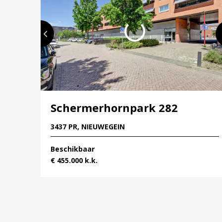
gemakkelijker zijn.
PARK VAN DE TOEKOMST
Rijnhuizen is een groen en waterrijk gebied. Om
bewoners wordt er een nieuw robuust oeverpark
straks samen met het bestaande water en groen i
recreatie en ontspanning.
Schermerhornpark 282
3437 PR, NIEUWEGEIN
Beschikbaar
€ 455.000 k.k.