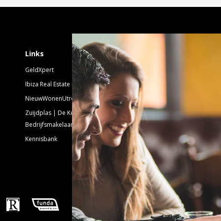
Schrijf je in voor 
Links
GeldXpert
Nieuwsbrief Nieuwbouw
Ibiza Real Estate BDK
NieuwWonenUtrecht
Emailadres:
Zuijdplas | De Keizer
Bedrijfsmakelaars
Kennisbank
Volg ons!