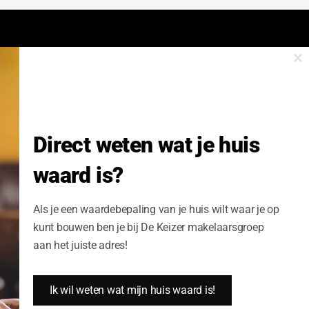
Cl
onze nieuwsbrief.
th
m
Nieuwsbrief Wonen enzo!
Direct weten wat je huis
Volledige Naam:
waard is?
Schrijf me nu in
Als je een waardebepaling van je huis wilt waar je op
kunt bouwen ben je bij De Keizer makelaarsgroep
aan het juiste adres!
Ik wil weten wat mijn huis waard is!