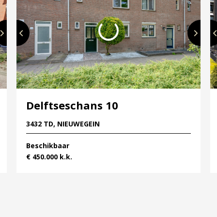
 al het groen toegankelijker te maken voor de
 langs het Merwedekanaal gecreëerd. Dit park vormt
n de wijk een prachtige, bio-diverse plek voor
Delftseschans 10
3432 TD, NIEUWEGEIN
Beschikbaar
€ 450.000 k.k.