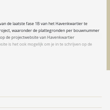
an de laatste fase 1B van het Havenkwartier te
t project, waaronder de plattegronden per bouwnummer
 op de projectwebsite van Havenkwartier
ite is het ook mogelijk om je in te schrijven op de
 woningen en appartementen al gebouwd. Tevens is de
twee-onder-een-kapwoningen en vrijstaande woningen
ning procedure voor deze 2 fases loopt. Kortom, volop
 Een nieuwe, verrassende en groene woonwijk aan het