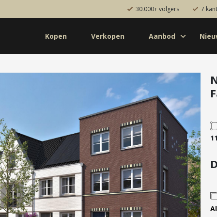
30.000+ volgers
7 kan
Kopen
Verkopen
Aanbod
Nie
Koop
Huur
Pro
od
Diensten
N
F
de bouw
Kopen
onaal
Verkopen
uw
Huren
1
aanbod
Verhuren
Taxeren
D
Verzekeren
Al