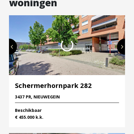
woningen
aangeboden. Dus de mogelijkheid om je eigen boot
voor de deur te leggen is aanwezig.
OVERAL EN ALLES DICHTBIJ
Havenkwartier ligt aan het Merwedekanaal aan de
prachtige zuidkant van de wijk Rijnhuizen in
Nieuwegein. In de omgeving is er het hele jaar door
van alles te beleven, met een veelzijdig aanbod aan
sportverenigingen, cultuur, winkels en horeca. Ook
het onderwijs is er prima geregeld. Voor de
Schermerhornpark 282
wekelijkse boodschappen ben je met de auto of de
fiets zo in het centrum van Nieuwegein. In
3437 PR, NIEUWEGEIN
winkelcentrum Cityplaza vind je maar liefst 150
Beschikbaar
winkels! Via de Plettenburgerlaan en de
€ 455.000 k.k.
Zuidstedeweg zit je zo op de A2 en daarmee is
Utrecht met de auto binnen 10 minuten bereikbaar.