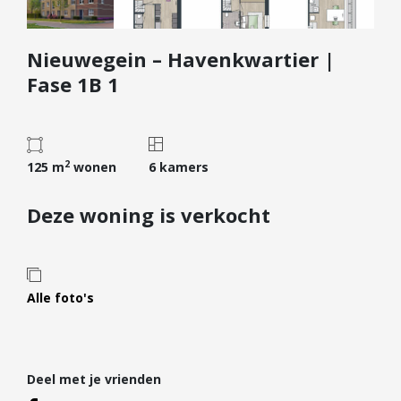
Diensten
Nieuwegein – Havenkwartier |
Kopen
Fase 1B 1
Verkopen
Huren
Verhuren
2
125 m
wonen
6 kamers
Taxeren
Verzekeren
Deze woning is verkocht
Nieuwbouw
Projectontwikkelaars
Particulieren
Alle foto's
Hypotheken
Hypotheekadvies
Deel met je vrienden
Hypotheek oversluiten