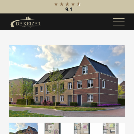
9.1
Koopaanbod
Bestaande bouw
Internationaal
Nieuwbouw
Bedrijfsaanbod
Huuraanbod
Bestaande bouw
Internationaal
Nieuwbouw
Bedrijfsaanbod