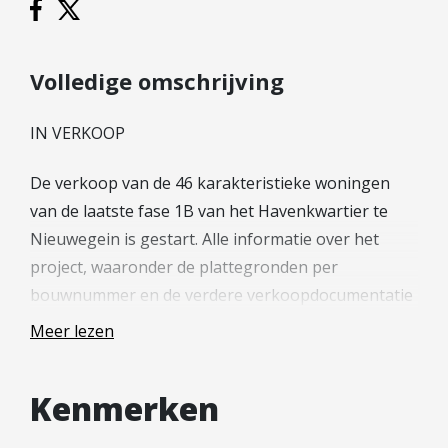
Hypotheek verhogen
Starterslening
Financiële check
Volledige omschrijving
Banken
IN VERKOOP
Duurzame hypotheek
De verkoop van de 46 karakteristieke woningen
Reviews
van de laatste fase 1B van het Havenkwartier te
Contact
Nieuwegein is gestart. Alle informatie over het
project, waaronder de plattegronden per
Leer ons kennen
bouwnummer en de verdere verkoopdocumentatie
Over Ons
is te vinden op de projectwebsite van
Ons Team
Meer lezen
Havenkwartier (havenkwartier-nieuwegein.nl). Via
Vacatures
de projectwebsite is het ook mogelijk om je in te
FAQ
Kenmerken
schrijven op de woningen van deze fase.
Blog