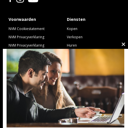
Voorwaarden
Diensten
NVM Cookiestatement
Kopen
NVM Privacyverklaring
Verkopen
NVM Privacyverklaring
Huren
Cl
Nieuwbouw
Verhuren
th
NVM Voorwaarden Consument
Taxeren
m
NVM Voorwaarden
Hypotheek
Professionele Opdrachtgevers
Verzekeren
Links
GeldXpert
Ibiza Real Estate BDK
NieuwWonenUtrecht