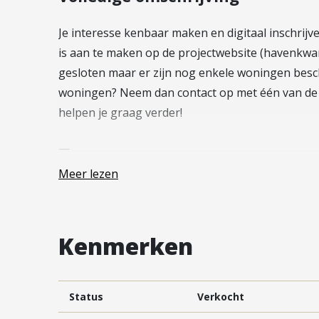
Vestiging Vleuten-De Meern en
Leidsche Rijn
Je interesse kenbaar maken en digitaal inschrijv
Vestiging Utrecht
is aan te maken op de projectwebsite (havenkwart
gesloten maar er zijn nog enkele woningen besch
Vestiging Vianen
woningen? Neem dan contact op met één van de
Vestiging Maarssen
helpen je graag verder!
—
Meer lezen
Deze royale woning biedt zoveel comfort en rui
gecombineerd met een zeer centrale ligging. Het
afstand gelegen. Maar ook in de wijk Rijnhuizen
Kenmerken
een supermarkt, kinderdagopvang en restaurant
A27 en de A12 zijn goed te bereiken en vanuit de
van Utrecht in. Ook met het openbaar vervoer is
Status
Verkocht