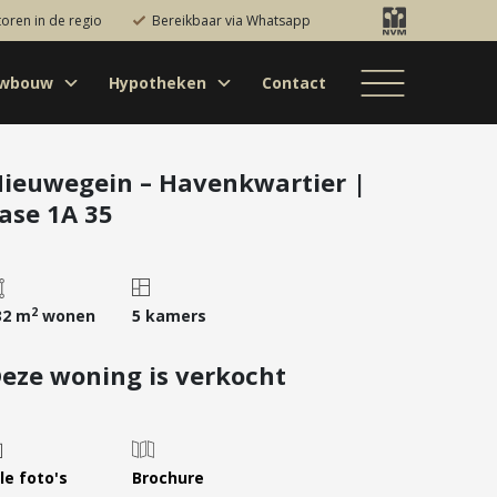
toren in de regio
Bereikbaar via Whatsapp
uwbouw
Hypotheken
Contact
Bestaande bouw
Particulieren
Hypotheekadvies
Bestaande bouw
Internationaal
jectontwikkelaars
Hypotheek
Nieuwbouw
Internationaal
Nieuwbouw
oversluiten
ieuwegein – Havenkwartier |
ase 1A 35
Bedrijfsaanbod
Nieuwbouw
Hypotheek
Projectontwikkelaars
verhogen
Bedrijfsaanbod
Particulieren
Starterslening
Financiële check
2
32 m
wonen
5 kamers
Duurzame
eze woning is verkocht
hypotheek
Banken
le foto's
Brochure