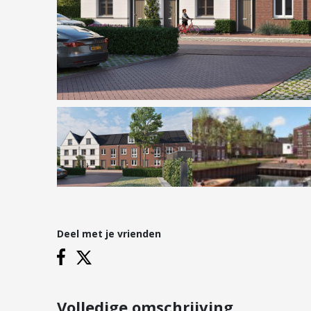
Hypotheken
Reviews
Hypotheekadvies
Hypotheek oversluiten
Hypotheek verhogen
Starterslening
Financiële check
Banken
Duurzame hypotheek
Deel met je vrienden
Vestigingen
Inloggen
Vestiging Nieuwegein
Vestiging Houten
Volledige omschrijving