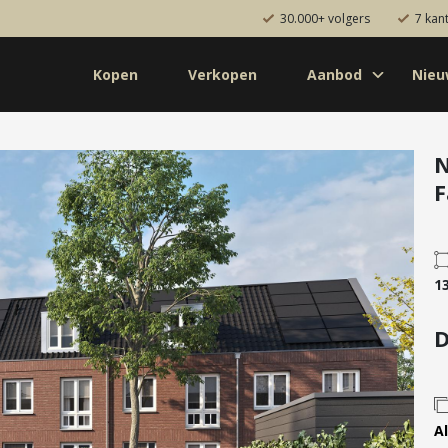
30.000+ volgers
7 kan
Kopen
Verkopen
Aanbod
Nie
Koop
Huur
Pro
od
Diensten
N
F
de bouw
Kopen
onaal
Verkopen
uw
Huren
1
aanbod
Verhuren
Taxeren
D
Verzekeren
Al