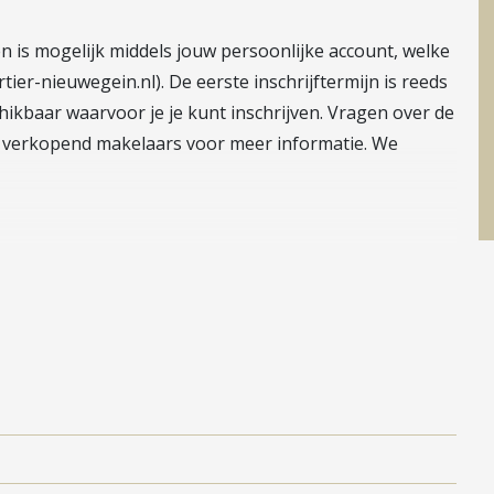
en is mogelijk middels jouw persoonlijke account, welke
ier-nieuwegein.nl). De eerste inschrijftermijn is reeds
ikbaar waarvoor je je kunt inschrijven. Vragen over de
 verkopend makelaars voor meer informatie. We
mte! Groen en wonen aan het water worden ideaal
 centrum van Nieuwegein (CityPlaza) is op zeer korte
 zelf komen een aantal basisvoorzieningen, waaronder
- en horecagelegenheden. De uitvalswegen naar de
 Plettenburgbaan rijd je snel het bruisende centrum
 Havenkwartier goed te bereiken.