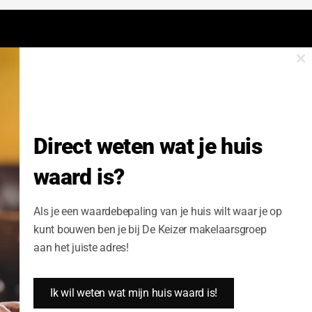
Cl
onze nieuwsbrief.
th
m
Nieuwsbrief Wonen enzo!
Direct weten wat je huis
Volledige Naam:
waard is?
Schrijf me nu in
Als je een waardebepaling van je huis wilt waar je op
kunt bouwen ben je bij De Keizer makelaarsgroep
aan het juiste adres!
Ik wil weten wat mijn huis waard is!