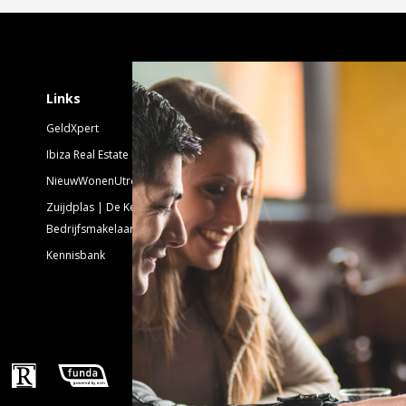
Schrijf je in voor 
Links
GeldXpert
Nieuwsbrief Nieuwbouw
Ibiza Real Estate BDK
NieuwWonenUtrecht
Emailadres:
Zuijdplas | De Keizer
Bedrijfsmakelaars
Kennisbank
Volg ons!