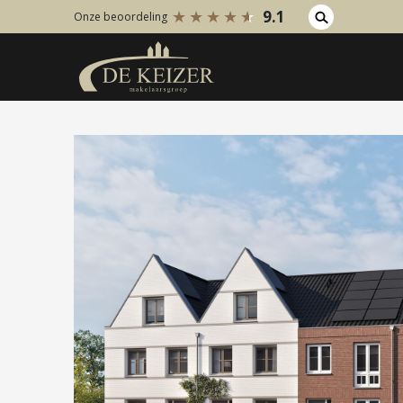
9.1
Onze beoordeling
Koopaanbod
Huuraanb
Bestaande bouw
Bestaan
Internationaal
Internati
Nieuwbouw
Nieuwbo
Bedrijfsaanbod
Bedrijfs