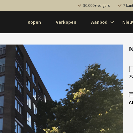
30.000+ volgers
7 kan
Kopen
Verkopen
Aanbod
Nie
Koop
Huur
Pro
od
Diensten
N
de bouw
Kopen
onaal
Verkopen
7
uw
Huren
aanbod
Verhuren
Taxeren
Al
Verzekeren