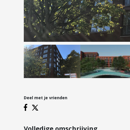
Hypotheken
Reviews
Hypotheekadvies
Hypotheek oversluiten
Hypotheek verhogen
Starterslening
Financiële check
Banken
Duurzame hypotheek
Deel met je vrienden
Vestigingen
Inloggen
Vestiging Nieuwegein
Vestiging Houten
Volledige omschrijving