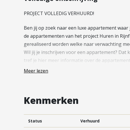
Vestiging Vleuten-De Meern en
Leidsche Rijn
PROJECT VOLLEDIG VERHUURD!
Vestiging Utrecht
Ben jij op zoek naar een luxe appartement waar 
Vestiging Vianen
de appartementen van het project Huren in Rijnfo
Vestiging Maarssen
gerealiseerd worden welke naar verwachting med
Wil jij je inschrijven voor een appartement? Dat 
tref je hier meer informatie over de apparteme
Meer lezen
—
In totaal komen er 40 royale appartementen in ve
Kenmerken
appartementen zijn voorzien van een eigen parke
appartementen zijn voorzien van sanitair en te
Wonen op een unieke en centrale locatie!
Status
Verhuurd
Een bijzonder nieuwbouwproject op een gave locat