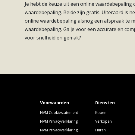
gekozen om op deze hoek, de meest krachtige uits
Je hebt de keuze uit een online waardebepaling
bouwlagen en een hoogte van bijna 25 meter is 
waardebepaling. Beide zijn gratis. Uiteraard is he
Soort(en) verwarming
Vloerverwarming Gehee
maar in een perfect evenwicht met de omgeving
online waardebepaling alsnog een afspraak te
Soort(en) warm water
Centrale Voorziening
bouwlagen aan de Plettenburgerbaan en Perkin
waardebepaling. Ga je voor een accurate en com
voor snelheid en gemak?
Voorwaarden
Diensten
NVM Cookiestatement
Kopen
NVM Privacyverklaring
Verkopen
NVM Privacyverklaring
Huren