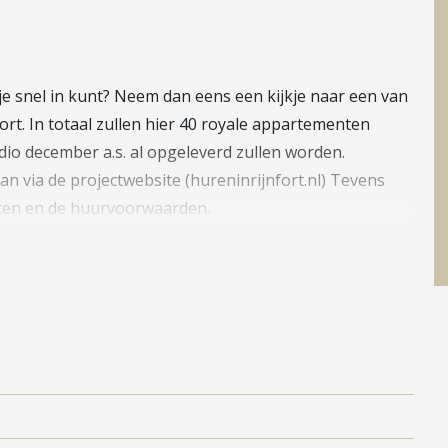
je snel in kunt? Neem dan eens een kijkje naar een van
rt. In totaal zullen hier 40 royale appartementen
io december a.s. al opgeleverd zullen worden.
kan via de projectwebsite (hureninrijnfort.nl) Tevens
nten en de huurvoorwaarden.
rhuur deze variëren van circa 66 m² tot 87 m². Alle
erplaats, berging en een balkon, loggia of tuin. De
gelwerk en een luxe keuken met inbouwapparatuur.
ie. Dat is het project Rijnfort in Nieuwegein;