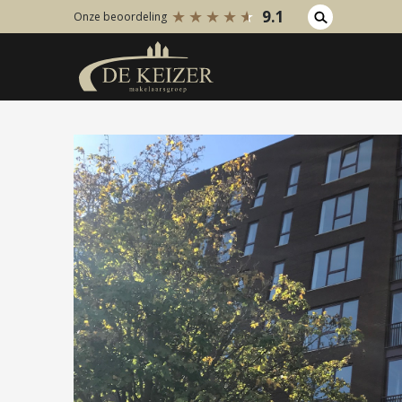
9.1
Onze beoordeling
Koopaanbod
Huuraanb
Bestaande bouw
Bestaan
Internationaal
Internati
Nieuwbouw
Nieuwbo
Bedrijfsaanbod
Bedrijfs