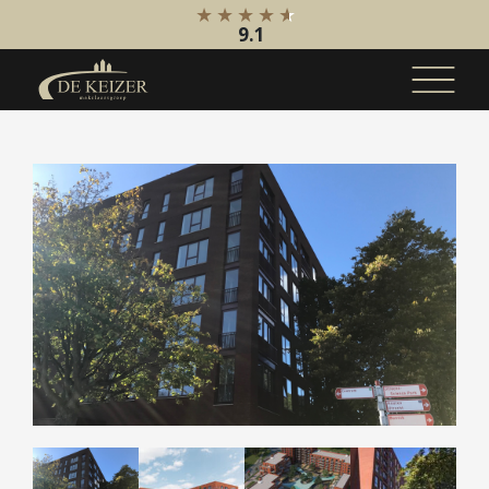
9.1
Koopaanbod
Bestaande bouw
Internationaal
Nieuwbouw
Bedrijfsaanbod
Huuraanbod
Bestaande bouw
Internationaal
Nieuwbouw
Bedrijfsaanbod