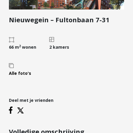
Diensten
Nieuwegein – Fultonbaan 7-31
Kopen
Verkopen
Huren
2
Verhuren
66 m
wonen
2 kamers
Taxeren
Verzekeren
Alle foto's
Nieuwbouw
Projectontwikkelaars
Particulieren
Deel met je vrienden
Hypotheken
Hypotheekadvies
Hypotheek oversluiten
Volledige omschrijving