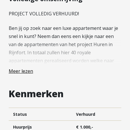
Hypotheek verhogen
Starterslening
PROJECT VOLLEDIG VERHUURD!
Financiële check
Ben jij op zoek naar een luxe appartement waar je
Banken
snel in kunt? Neem dan eens een kijkje naar een
Duurzame hypotheek
van de appartementen van het project Huren in
Rijnfort. In totaal zullen hier 40 royale
Reviews
appartementen gerealiseerd worden welke naar
Contact
verwachting medio december a.s. al opgeleverd
Meer lezen
zullen worden.
Leer ons kennen
Wil jij je inschrijven voor een appartement? Dat kan
Over Ons
Kenmerken
via de projectwebsite (hureninrijnfort.nl) Tevens
Ons Team
tref je hier meer informatie over de appartementen
Vacatures
en de huurvoorwaarden.
FAQ
Status
Verhuurd
Blog
—
Huurprijs
€ 1.000,-