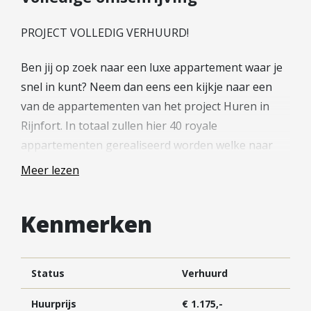
Hypotheek verhogen
Starterslening
PROJECT VOLLEDIG VERHUURD!
Financiële check
Ben jij op zoek naar een luxe appartement waar je
Banken
snel in kunt? Neem dan eens een kijkje naar een
Duurzame hypotheek
van de appartementen van het project Huren in
Rijnfort. In totaal zullen hier 40 royale
Reviews
appartementen gerealiseerd worden welke naar
Contact
verwachting medio december a.s. al opgeleverd
Meer lezen
zullen worden.
Leer ons kennen
Wil jij je inschrijven voor een appartement? Dat kan
Over Ons
Kenmerken
via de projectwebsite (hureninrijnfort.nl) Tevens
Ons Team
tref je hier meer informatie over de appartementen
Vacatures
en de huurvoorwaarden.
FAQ
Status
Verhuurd
Blog
—
Huurprijs
€ 1.175,-