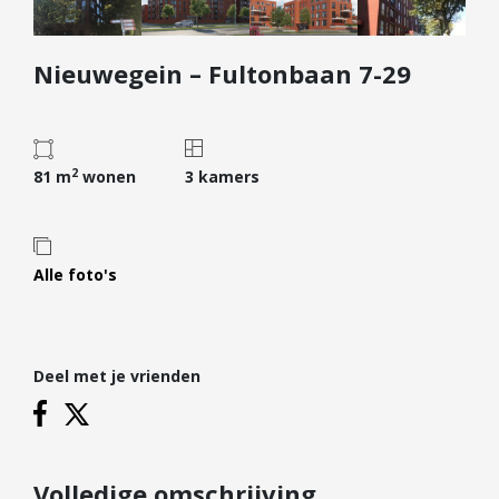
Diensten
Nieuwegein – Fultonbaan 7-29
Kopen
Verkopen
Huren
2
Verhuren
81 m
wonen
3 kamers
Taxeren
Verzekeren
Alle foto's
Nieuwbouw
Projectontwikkelaars
Particulieren
Deel met je vrienden
Hypotheken
Hypotheekadvies
Hypotheek oversluiten
Volledige omschrijving