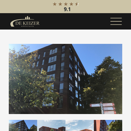
9.1
Koopaanbod
Bestaande bouw
Internationaal
Nieuwbouw
Bedrijfsaanbod
Huuraanbod
Bestaande bouw
Internationaal
Nieuwbouw
Bedrijfsaanbod