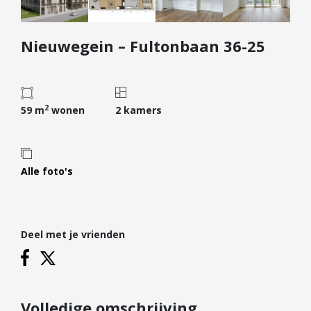
Diensten
Nieuwegein – Fultonbaan 36-25
Kopen
Verkopen
Huren
2
Verhuren
59 m
wonen
2 kamers
Taxeren
Verzekeren
Alle foto's
Nieuwbouw
Projectontwikkelaars
Particulieren
Deel met je vrienden
Hypotheken
Hypotheekadvies
Hypotheek oversluiten
Volledige omschrijving