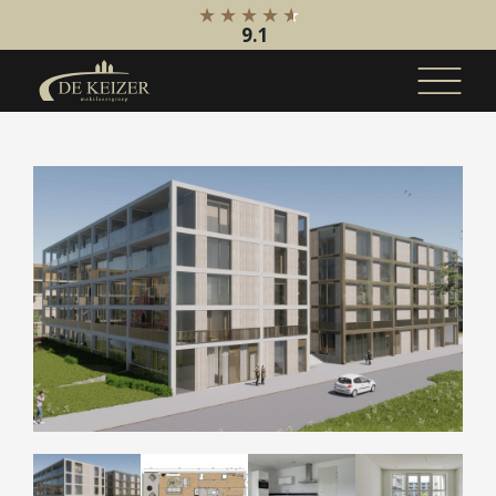
9.1
Koopaanbod
Bestaande bouw
Internationaal
Nieuwbouw
Bedrijfsaanbod
Huuraanbod
Bestaande bouw
Internationaal
Nieuwbouw
Bedrijfsaanbod