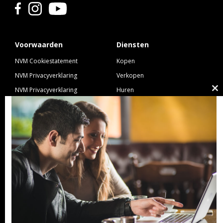
Voorwaarden
Diensten
NVM Cookiestatement
Kopen
NVM Privacyverklaring
Verkopen
NVM Privacyverklaring
Huren
Cl
Nieuwbouw
Verhuren
th
NVM Voorwaarden Consument
Taxeren
m
NVM Voorwaarden
Hypotheek
Professionele Opdrachtgevers
Verzekeren
Links
GeldXpert
Ibiza Real Estate BDK
NieuwWonenUtrecht