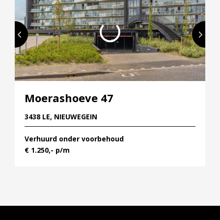
eigen warmtepomp
– Compleet afgewerkt inclusief PVC vloer en
afgewerkte wanden
Moerashoeve 47
3438 LE, NIEUWEGEIN
Verhuurd onder voorbehoud
€ 1.250,- p/m