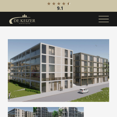
9.1
Koopaanbod
Bestaande bouw
Internationaal
Nieuwbouw
Bedrijfsaanbod
Huuraanbod
Bestaande bouw
Internationaal
Nieuwbouw
Bedrijfsaanbod