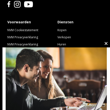
Voorwaarden
Diensten
NVM Cookiestatement
Kopen
NVM Privacyverklaring
Verkopen
NVM Privacyverklaring
Huren
Cl
Nieuwbouw
Verhuren
th
NVM Voorwaarden Consument
Taxeren
m
NVM Voorwaarden
Hypotheek
Professionele Opdrachtgevers
Verzekeren
Links
GeldXpert
Ibiza Real Estate BDK
NieuwWonenUtrecht