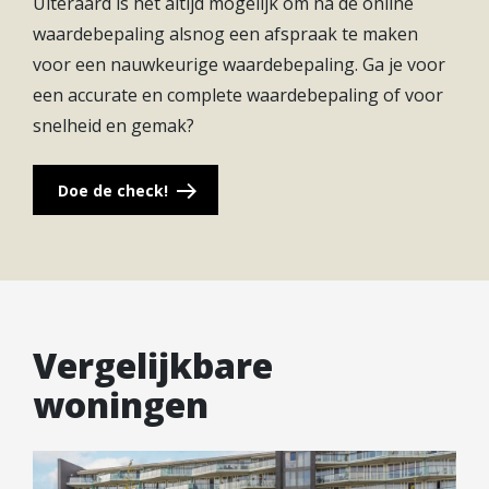
Uiteraard is het altijd mogelijk om na de online
hoogwaardig sanitair en tegelwerk. Doordat het
waardebepaling alsnog een afspraak te maken
toilet apart is gepositioneerd behoud je volop
voor een nauwkeurige waardebepaling. Ga je voor
ruimte in de badkamer. De hoogwaardige
een accurate en complete waardebepaling of voor
afwerking komt ook terug in de keuken. De keuken
snelheid en gemak?
is voorzien van diverse inbouwapparatuur van het
merk BOSCH en biedt volop gemak. Tel daarbij de
Doe de check!
prachtige vloer- en wandafwerking op, met PVC
vloeren. Dit is met recht een instapklaar
appartement te noemen! De woonkamer heeft veel
lichtinval door de grote raampartij, vanuit de
woonkamer is er toegang tot het royale terras.
Vergelijkbare
* Let op: De foto geeft een goed beeld van de
woningen
afwerking maar is niet van dit appartement.
Hieraan kunnen geen rechten worden ontleend.