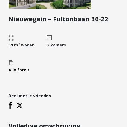
Diensten
Nieuwegein – Fultonbaan 36-22
Kopen
Verkopen
Huren
2
Verhuren
59 m
wonen
2 kamers
Taxeren
Verzekeren
Alle foto's
Nieuwbouw
Projectontwikkelaars
Particulieren
Deel met je vrienden
Hypotheken
Hypotheekadvies
Hypotheek oversluiten
Volledige omschrijving