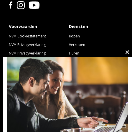
Voorwaarden
Diensten
NVM Cookiestatement
Kopen
NVM Privacyverklaring
Verkopen
NVM Privacyverklaring
Huren
Cl
Nieuwbouw
Verhuren
th
NVM Voorwaarden Consument
Taxeren
m
NVM Voorwaarden
Hypotheek
Professionele Opdrachtgevers
Verzekeren
Links
GeldXpert
Ibiza Real Estate BDK
NieuwWonenUtrecht