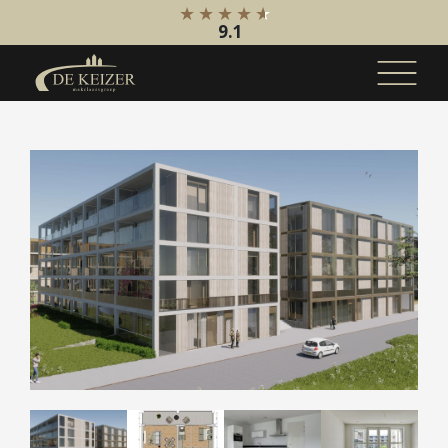
9.1
Koopaanbod
Bestaande bouw
Internationaal
Nieuwbouw
Bedrijfsaanbod
Huuraanbod
Bestaande bouw
Internationaal
Nieuwbouw
Bedrijfsaanbod