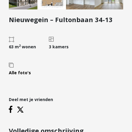
Diensten
Nieuwegein – Fultonbaan 34-13
Kopen
Verkopen
Huren
2
Verhuren
63 m
wonen
3 kamers
Taxeren
Verzekeren
Alle foto's
Nieuwbouw
Projectontwikkelaars
Particulieren
Deel met je vrienden
Hypotheken
Hypotheekadvies
Hypotheek oversluiten
Volledige omschrijving