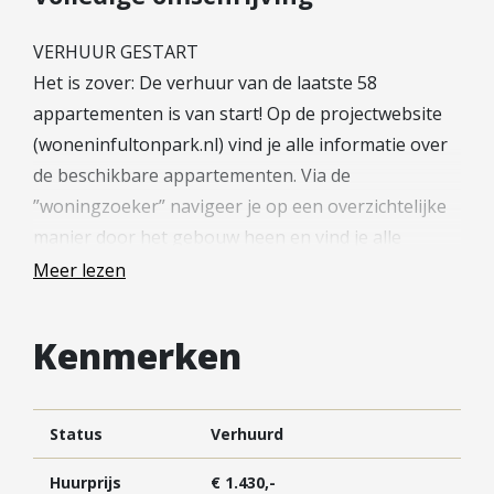
Hypotheek verhogen
Starterslening
VERHUUR GESTART
Het is zover: De verhuur van de laatste 58
Financiële check
appartementen is van start! Op de projectwebsite
Banken
(woneninfultonpark.nl) vind je alle informatie over
Duurzame hypotheek
de beschikbare appartementen. Via de
Reviews
”woningzoeker” navigeer je op een overzichtelijke
manier door het gebouw heen en vind je alle
Contact
specifieke informatie zoals de plattegrond van het
Meer lezen
Leer ons kennen
appartement, de ligging in het gebouw en de
specificaties zoals het aantal slaapkamers. In de
Over Ons
Kenmerken
prijslijst vind je terug welke appartementen zijn
Ons Team
voorzien van een parkeerplaats of externe berging.
Vacatures
FAQ
Status
Verhuurd
De inschrijving verloopt volledig digitaal via jouw
Blog
persoonlijke account, welke is aan te maken op de
Huurprijs
€ 1.430,-