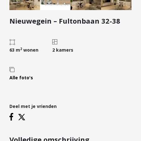
Diensten
Nieuwegein – Fultonbaan 32-38
Kopen
Verkopen
Huren
2
Verhuren
63 m
wonen
2 kamers
Taxeren
Verzekeren
Alle foto's
Nieuwbouw
Projectontwikkelaars
Particulieren
Deel met je vrienden
Hypotheken
Hypotheekadvies
Hypotheek oversluiten
Volledige omschrijving