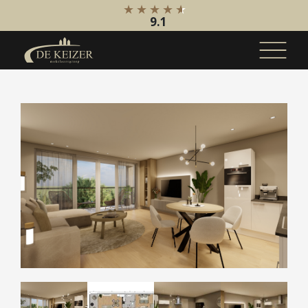
9.1
Koopaanbod
Bestaande bouw
Internationaal
Nieuwbouw
Bedrijfsaanbod
Huuraanbod
Bestaande bouw
Internationaal
Nieuwbouw
Bedrijfsaanbod