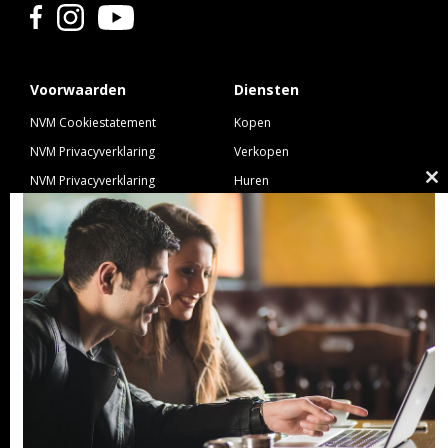
Voorwaarden
Diensten
NVM Cookiestatement
Kopen
NVM Privacyverklaring
Verkopen
NVM Privacyverklaring
Huren
Cl
Nieuwbouw
Verhuren
th
NVM Voorwaarden Consument
Taxeren
m
NVM Voorwaarden
Hypotheek
Professionele Opdrachtgevers
Verzekeren
Links
GeldXpert
Ibiza Real Estate BDK
NieuwWonenUtrecht