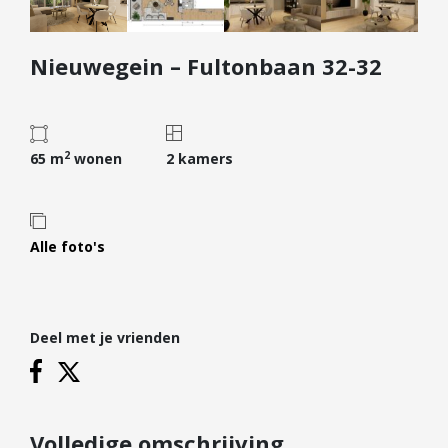
Diensten
Nieuwegein – Fultonbaan 32-32
Kopen
Verkopen
Huren
2
Verhuren
65 m
wonen
2 kamers
Taxeren
Verzekeren
Alle foto's
Nieuwbouw
Projectontwikkelaars
Particulieren
Deel met je vrienden
Hypotheken
Hypotheekadvies
Hypotheek oversluiten
Volledige omschrijving