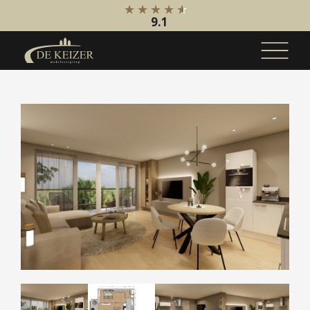
9.1
Koopaanbod
Bestaande bouw
Internationaal
Nieuwbouw
Bedrijfsaanbod
Huuraanbod
Bestaande bouw
Internationaal
Nieuwbouw
Bedrijfsaanbod