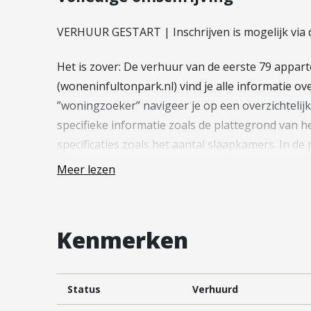
Vestiging Vleuten-De Meern en
Leidsche Rijn
VERHUUR GESTART | Inschrijven is mogelijk via 
Vestiging Utrecht
Het is zover: De verhuur van de eerste 79 appart
Vestiging Vianen
(woneninfultonpark.nl) vind je alle informatie o
Vestiging Maarssen
”woningzoeker” navigeer je op een overzichtelij
specifieke informatie zoals de plattegrond van 
specificaties zoals het aantal slaapkamers. In de 
voorzien van een parkeerplaats of externe bergi
Meer lezen
De inschrijving verloopt volledig digitaal via jo
projectwebsite. Voor de appartementen geldt ee
Kenmerken
maandhuur als bruto maandinkomen, waarbij ee
meegerekend. Deze flexibele voorwaarden biede
Status
Verhuurd
—