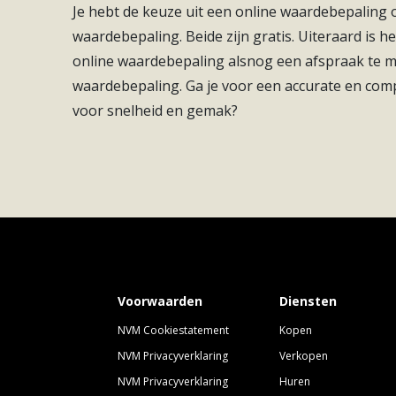
gemak. Tel daarbij de prachtige vloer- en wandaf
Je hebt de keuze uit een online waardebepaling
instapklaar appartement te noemen!
waardebepaling. Beide zijn gratis. Uiteraard is he
Energieklasse
A+++
online waardebepaling alsnog een afspraak te
Soort(en) verwarming
Vloerverwarming Gehee
We zetten de kenmerken graag voor je op een rij
waardebepaling. Ga je voor een accurate en com
– Luxe keuken voorzien van BOSCH apparatuur
voor snelheid en gemak?
Soort(en) warm water
Elektrische Boiler Eig
– Fraai en luxe sanitair en tegelwerk in toilet e
– 1 parkeerplaats in de parkeergarage onder het
– Ruime en royale buitenruimte op het zuiden o
– Zeer lage energiekosten (energielabel A+++)
– Comfortabel wonen door vloerverwarming en
– Compleet afgewerkt inclusief PVC vloer en af
Voorwaarden
Diensten
NVM Cookiestatement
Kopen
NVM Privacyverklaring
Verkopen
NVM Privacyverklaring
Huren