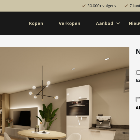
30.000+ volgers
7 kan
Kopen
Verkopen
Aanbod
Nie
Koop
Huur
Pro
od
Diensten
N
de bouw
Kopen
onaal
Verkopen
6
uw
Huren
aanbod
Verhuren
Taxeren
Al
Verzekeren