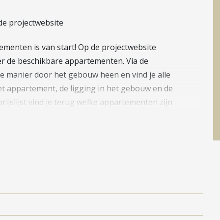
de projectwebsite
ementen is van start! Op de projectwebsite
ver de beschikbare appartementen. Via de
ke manier door het gebouw heen en vind je alle
het appartement, de ligging in het gebouw en de
prijslijst vind je terug welke appartementen zijn
ng.
uw persoonlijke account, welke is aan te maken op de
n inkomenseis van minimaal drie keer de kale
n tweede (laagste) inkomen voor 75% wordt
n veel mogelijkheden!