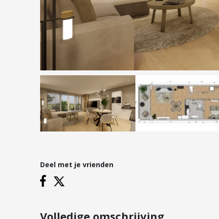
Hypotheken
Reviews
Hypotheekadvies
Hypotheek oversluiten
Hypotheek verhogen
Starterslening
Financiële check
Banken
Duurzame hypotheek
Deel met je vrienden
Vestigingen
Inloggen
Vestiging Nieuwegein
Vestiging Houten
Volledige omschrijving