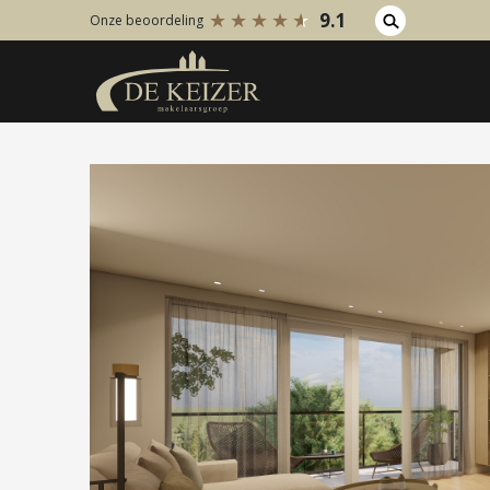
9.1
Onze beoordeling
Koopaanbod
Huuraanb
Bestaande bouw
Bestaan
Internationaal
Internati
Nieuwbouw
Nieuwbo
Bedrijfsaanbod
Bedrijfs