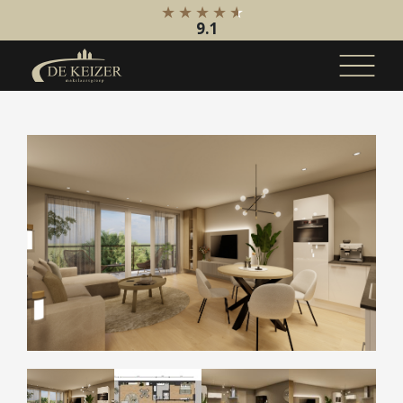
9.1
Koopaanbod
Bestaande bouw
Internationaal
Nieuwbouw
Bedrijfsaanbod
Huuraanbod
Bestaande bouw
Internationaal
Nieuwbouw
Bedrijfsaanbod