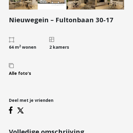
Diensten
Nieuwegein – Fultonbaan 30-17
Kopen
Verkopen
Huren
2
Verhuren
64 m
wonen
2 kamers
Taxeren
Verzekeren
Alle foto's
Nieuwbouw
Projectontwikkelaars
Particulieren
Deel met je vrienden
Hypotheken
Hypotheekadvies
Hypotheek oversluiten
Volledige omschrijving