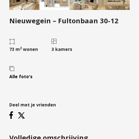
Diensten
Nieuwegein – Fultonbaan 30-12
Kopen
Verkopen
Huren
2
Verhuren
73 m
wonen
3 kamers
Taxeren
Verzekeren
Alle foto's
Nieuwbouw
Projectontwikkelaars
Particulieren
Deel met je vrienden
Hypotheken
Hypotheekadvies
Hypotheek oversluiten
Volledige omschrijving