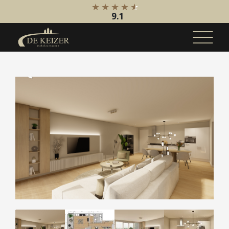
9.1
Koopaanbod
Bestaande bouw
Internationaal
Nieuwbouw
Bedrijfsaanbod
Huuraanbod
Bestaande bouw
Internationaal
Nieuwbouw
Bedrijfsaanbod