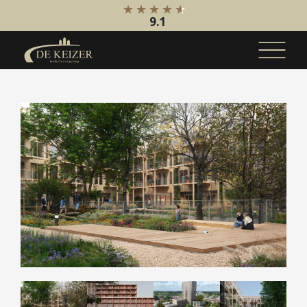
9.1
Koopaanbod
Bestaande bouw
Internationaal
Nieuwbouw
Bedrijfsaanbod
Huuraanbod
Bestaande bouw
Internationaal
Nieuwbouw
Bedrijfsaanbod