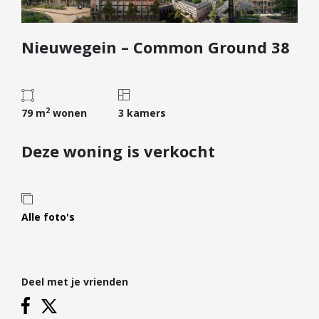
Diensten
Nieuwegein – Common Ground 38
Kopen
Verkopen
Huren
2
Verhuren
79 m
wonen
3 kamers
Taxeren
Deze woning is verkocht
Verzekeren
Nieuwbouw
Projectontwikkelaars
Alle foto's
Particulieren
Hypotheken
Deel met je vrienden
Hypotheekadvies
Hypotheek oversluiten