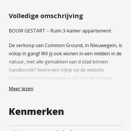
Hypotheek verhogen
Starterslening
Volledige omschrijving
Financiële check
BOUW GESTART – Ruim 3-kamer appartement
Banken
Duurzame hypotheek
De verkoop van Common Ground, in Nieuwegein, is
volop in gang! Wil jij ook wonen in een midden in de
Reviews
natuur, met alle gemakken van d stad binnen
Contact
handbereik? Neem een kijkje op de website
(commongroundnieuwegein.nl) voor de actuele
Leer ons kennen
beschikbaarheid en meer informatie over de
Over Ons
Meer lezen
woningen. En het leuke is: De bouw is al gestart!
Ons Team
—
Vacatures
Kenmerken
FAQ
INDELING APPARTEMENT TYPE 10
Blog
Bij binnenkomst stap je direct binnen in de open