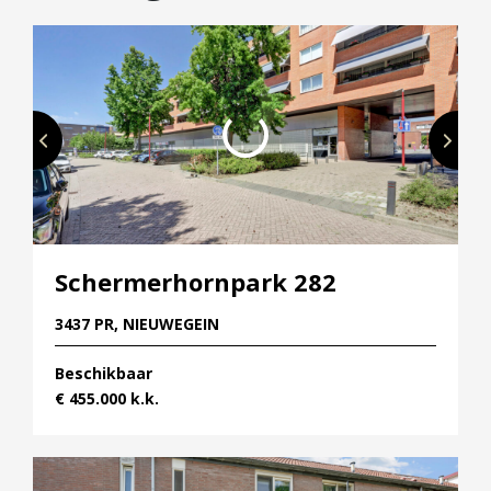
horeca, een bibliotheek en Theater DE KOM. Ook
natuurliefhebbers komen aan hun trekken. In de
directe omgeving zijn diverse groene gebieden en
parken te vinden die uitnodigen tot wandelen,
sporten of ontspannen. Kortom, een complete
woonomgeving met alles wat je nodig hebt voor
een comfortabel en prettig dagelijks leven.
Schermerhornpark 282
3437 PR, NIEUWEGEIN
Beschikbaar
€ 455.000 k.k.