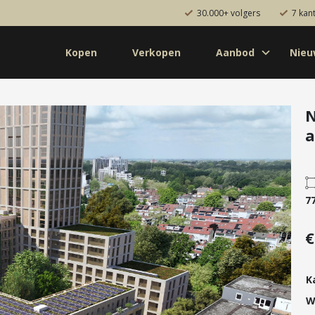
30.000+ volgers
7 kan
Kopen
Verkopen
Aanbod
Nie
Koop
Huur
Pro
od
Diensten
N
a
de bouw
Kopen
onaal
Verkopen
uw
Huren
7
aanbod
Verhuren
Taxeren
€
Verzekeren
K
W