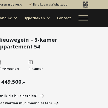
toren in de regio
Bereikbaar via Whatsapp
uwbouw
Hypotheken
Contact
Bestaande bouw
Particulieren
Hypotheekadvies
Bestaande bouw
Internationaal
jectontwikkelaars
Hypotheek
Nieuwbouw
Internationaal
Nieuwbouw
oversluiten
ieuwegein – 3-kamer
ppartement 54
Bedrijfsaanbod
Nieuwbouw
Hypotheek
Projectontwikkelaars
verhogen
Bedrijfsaanbod
Particulieren
Starterslening
Financiële check
2
7 m
wonen
1 kamer
Duurzame
 449.500,-
hypotheek
Banken
an ik dit huis betalen?
at worden mijn maandlasten?