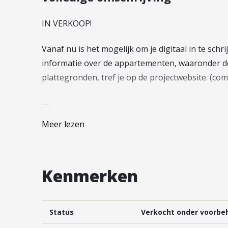
Vestiging Vleuten-De Meern en
Leidsche Rijn
IN VERKOOP!
Vestiging Utrecht
Vanaf nu is het mogelijk om je digitaal in te sch
Vestiging Vianen
informatie over de appartementen, waaronder d
Vestiging Maarssen
plattegronden, tref je op de projectwebsite. (
—
Meer lezen
Dit appartement maakt onderdeel uit van het 
meer informatie verwijzen wij je graag door na
weten over dit appartement? Lees dan snel verde
Kenmerken
Gelijkvloers wonen in een appartement met volop
appartement in het stadshart van Nieuwegein. D
verwachte oplevering medio Q2 2027. We nemen 
Status
Verkocht onder voorbe