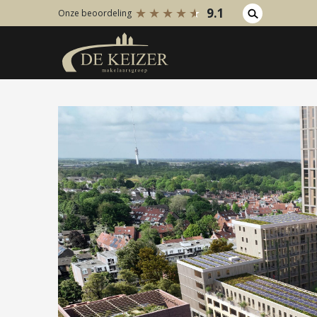
9.1
Onze beoordeling
Koopaanbod
Huuraanb
Bestaande bouw
Bestaan
Internationaal
Internati
Nieuwbouw
Nieuwbo
Bedrijfsaanbod
Bedrijfs