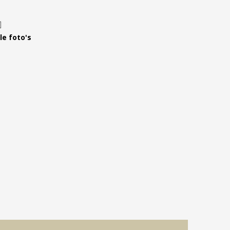
Leer ons kennen
Over Ons
le foto's
Ons Team
Vacatures
FAQ
Blog