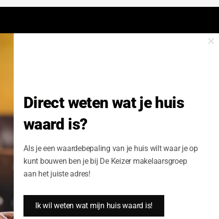
Cl
onze nieuwsbrief.
th
m
Nieuwsbrief Wonen enzo!
Direct weten wat je huis
Volledige Naam:
waard is?
Schrijf me nu in
Als je een waardebepaling van je huis wilt waar je op
kunt bouwen ben je bij De Keizer makelaarsgroep
aan het juiste adres!
Ik wil weten wat mijn huis waard is!