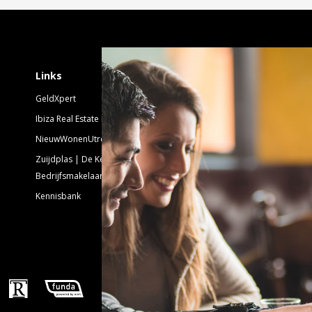
Schrijf je in voor 
Links
GeldXpert
Nieuwsbrief Nieuwbouw
Ibiza Real Estate BDK
NieuwWonenUtrecht
Emailadres:
Zuijdplas | De Keizer
Bedrijfsmakelaars
Kennisbank
Volg ons!