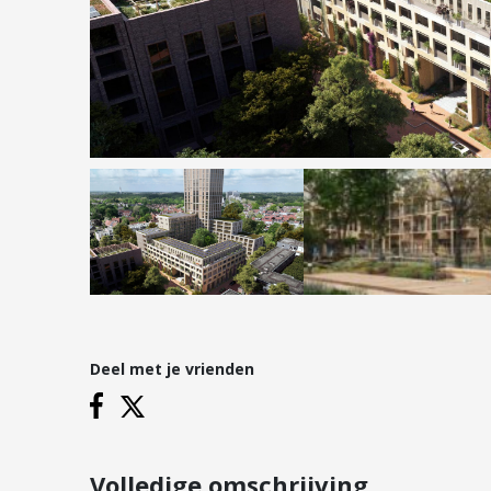
Hypotheken
Reviews
Hypotheekadvies
Hypotheek oversluiten
Hypotheek verhogen
Starterslening
Financiële check
Banken
Duurzame hypotheek
Deel met je vrienden
Vestigingen
Inloggen
Vestiging Nieuwegein
Vestiging Houten
Volledige omschrijving