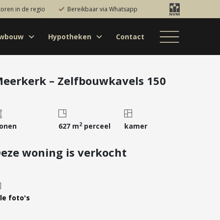
toren in de regio
Bereikbaar via Whatsapp
uwbouw
Hypotheken
Contact
Bestaande bouw
Particulieren
Hypotheekadvies
Bestaande bouw
Internationaal
jectontwikkelaars
Hypotheek
Nieuwbouw
Internationaal
Nieuwbouw
oversluiten
eerkerk – Zelfbouwkavels 150
Bedrijfsaanbod
Nieuwbouw
Hypotheek
Projectontwikkelaars
verhogen
Bedrijfsaanbod
Particulieren
Starterslening
2
onen
627 m
perceel
kamer
Financiële check
eze woning is verkocht
Duurzame
hypotheek
Banken
le foto's