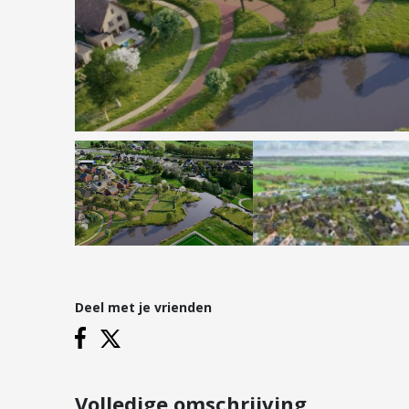
Hypotheken
Reviews
Hypotheekadvies
Hypotheek oversluiten
Hypotheek verhogen
Starterslening
Financiële check
Banken
Duurzame hypotheek
Deel met je vrienden
Vestigingen
Inloggen
Vestiging Nieuwegein
Vestiging Houten
Volledige omschrijving