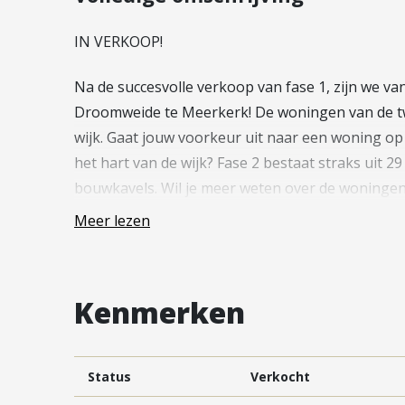
Vestiging Vleuten-De Meern en
Leidsche Rijn
IN VERKOOP!
Vestiging Utrecht
Na de succesvolle verkoop van fase 1, zijn we van
Vestiging Vianen
Droomweide te Meerkerk! De woningen van de t
Vestiging Maarssen
wijk. Gaat jouw voorkeur uit naar een woning op é
het hart van de wijk? Fase 2 bestaat straks uit 
bouwkavels. Wil je meer weten over de woningen 
snel een kijkje op de projectwebsite(nieuwbouw
Meer lezen
—
Kenmerken
Droomweide krijgt een dorps en saamhorig karak
buurtgenoten en kinderen gaan op avontuur met v
dat in een dorp gebeurt! Er zijn natuurlijke sp
Status
Verkocht
en er is een educatieve vlinderroute. Het woni