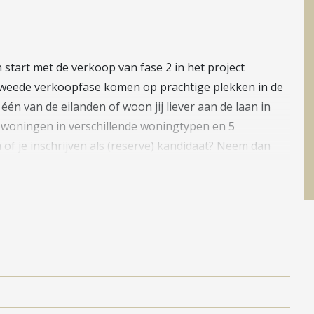
 start met de verkoop van fase 2 in het project
weede verkoopfase komen op prachtige plekken in de
én van de eilanden of woon jij liever aan de laan in
29 woningen in verschillende woningtypen en 5
of je inschrijven als (reserve) kandidaat? Neem dan
-meerkerk.nl)
ter. Je maakt er gemakkelijk een praatje met
riendjes en vriendinnetjes uit de buurt. Precies zoals
eelplekken met klimbomen, speelobjecten en een pontje
ngaanbod in Droomweide bestaat uit 105 koopwoningen