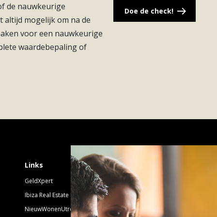
 of de nauwkeurige
Doe de check!
t altijd mogelijk om na de
 maken voor een nauwkeurige
plete waardebepaling of
Schrijf je in voor 
Links
GeldXpert
Nieuwsbrief Nieuwbouw
Ibiza Real Estate BDK
NieuwWonenUtrecht
Emailadres: