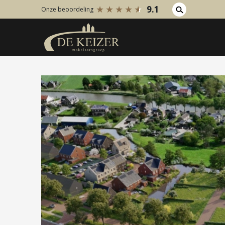
9.1
Onze beoordeling
Koopaanbod
Huuraanb
Bestaande bouw
Bestaan
Internationaal
Internati
Nieuwbouw
Nieuwbo
Bedrijfsaanbod
Bedrijfs