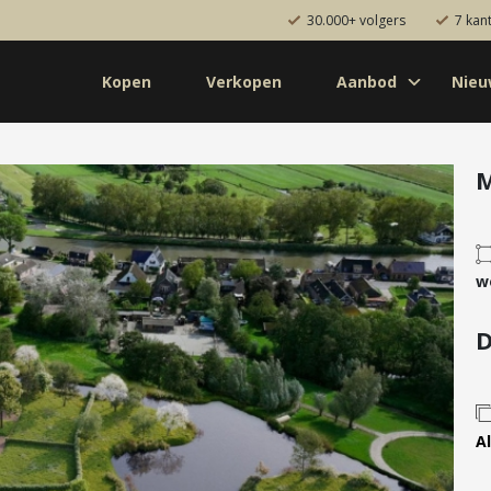
30.000+ volgers
7 kan
Kopen
Verkopen
Aanbod
Nie
Koop
Huur
Pro
od
Diensten
M
de bouw
Kopen
onaal
Verkopen
w
uw
Huren
aanbod
Verhuren
D
Taxeren
Verzekeren
Al